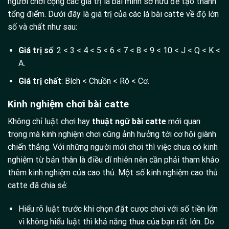
người chơi cộng các giá trị lá bài mình sở hữu để tạo thành
tổng điểm. Dưới đây là giá trị của các lá bài catte về độ lớn
số và chất như sau:
Giá trị số
: 2 < 3 < 4 < 5 < 6 < 7 < 8 < 9 < 10 < J < Q < K <
A.
Giá trị chất
: Bích < Chuồn < Rô < Cơ.
Kinh nghiệm chơi bài catte
Không chỉ luật chơi hay
thuật ngữ bài catte
mới quan
trọng mà kinh nghiệm chơi cũng ảnh hưởng tới cơ hội giành
chiến thắng. Với những người mới chơi thì việc chưa có kinh
nghiệm từ bản thân là điều dĩ nhiên nên cần phải tham khảo
thêm kinh nghiệm của cao thủ. Một số kinh nghiệm cao thủ
catte đã chia sẻ:
Hiểu rõ luật trước khi chọn đặt cược chơi với số tiền lớn
vì không hiểu luật thì khả năng thua của bạn rất lớn. Do