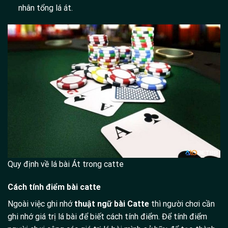
nhân tổng lá át.
Quy định về lá bài Át trong catte
Cách tính điểm bài catte
Ngoài việc ghi nhớ
thuật ngữ bài Catte
thì người chơi cần
ghi nhớ giá trị lá bài để biết cách tính điểm. Để tính điểm