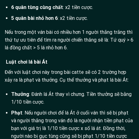
6 quân tùng cùng chất
: x2 tiền cược.
5 quân bài nhỏ hơn 6
: x2 tiền cược.
Nếu trong một ván bài có nhiều hơn 1 người thắng trắng thì
thứ tự ưu tiên để tìm ra người chiến thắng sẽ là: Tứ quý > 6
lá đồng chất > 5 lá nhỏ hơn 6.
Luật chơi lá bài Át
Đến với luật chơi này trong bài catte sẽ có 2 trường hợp
xảy ra là phạt và thưởng. Cụ thể thưởng và phạt lá bài Át:
Thưởng
: Đánh lá Át thay vì chưng. Tiền thưởng sẽ bằng
1/10 tiền cược.
Phạt
: Nếu người chơi để lá Át ở cuối ván thì sẽ bị phạt
và người thắng trong ván đó là người nhận tiền phạt của
bạn với giá trị là 1/10 tiền cược x số lá át. Đồng thời,
người nào bị gục tùng cũng sẽ bị phạt 1/10 tiền cược