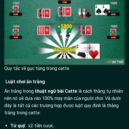
Quy tắc về gục tùng trong catte
Luật chơi ăn trắng
Ăn trắng trong
thuật ngữ bài Catte
là cách thắng tự nhiên
nên nó sẽ dựa vào 100% may mắn của người chơi. Và dưới
đây là tất cả các trường hợp được luật quy định là thắng
trắng trong catte:
Tứ quý
: x2 tiền cược.