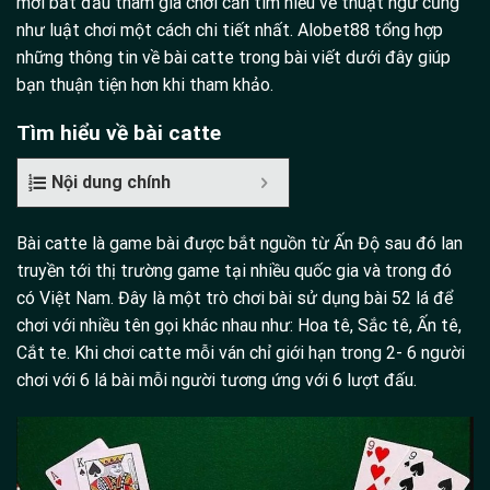
mới bắt đầu tham gia chơi cần tìm hiểu về thuật ngữ cũng
như luật chơi một cách chi tiết nhất. Alobet88 tổng hợp
những thông tin về bài catte trong bài viết dưới đây giúp
bạn thuận tiện hơn khi tham khảo.
Tìm hiểu về bài catte
Nội dung chính
Bài catte là game bài được bắt nguồn từ Ấn Độ sau đó lan
truyền tới thị trường game tại nhiều quốc gia và trong đó
có Việt Nam. Đây là một trò chơi bài sử dụng bài 52 lá để
chơi với nhiều tên gọi khác nhau như: Hoa tê, Sắc tê, Ấn tê,
Cắt te. Khi chơi catte mỗi ván chỉ giới hạn trong 2- 6 người
chơi với 6 lá bài mỗi người tương ứng với 6 lượt đấu.