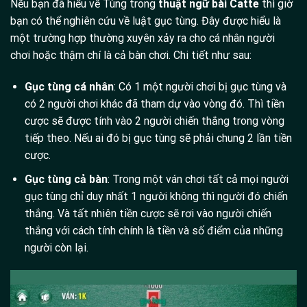
Nếu bạn đã hiểu về Tùng trong
thuật ngữ bài Catte
thì giờ
bạn có thể nghiên cứu về luật gục tùng. Đây được hiểu là
một trường hợp thường xuyên xảy ra cho cá nhân người
chơi hoặc thậm chí là cả bàn chơi. Chi tiết như sau:
Gục tùng cá nhân
: Có 1 một người chơi bị gục tùng và
có 2 người chơi khác đã tham dự vào vòng đó. Thì tiền
cược sẽ được tính vào 2 người chiến thắng trong vòng
tiếp theo. Nếu ai đó bị gục tùng sẽ phải chung 2 lần tiền
cược.
Gục tùng cả bàn
: Trong một ván chơi tất cả mọi người
gục tùng chỉ duy nhất 1 người không thì người đó chiến
thắng. Và tất nhiên tiền cược sẽ rơi vào người chiến
thắng với cách tính chính là tiền và số điểm của những
người còn lại.