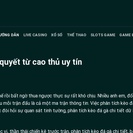
ƯỚNG DẪN
LIVE CASINO
XỔ SỐ
THỂ THAO
SLOTS GAME
GAME 
 quyết từ cao thủ uy tín
 rồi bất ngờ thua ngược thực sự rất khó chịu. Nhiều anh em, đổ 
au mỗi trận đấu là cả một ma trận thông tin. Việc phân tích kèo đ
đòi hỏi sự quan sát tinh tường, phân tích kèo đá gà chi tiết dữ l
 vị, thần thái chiến kê trước trận, phân tích kèo đá gà chi tiết, 