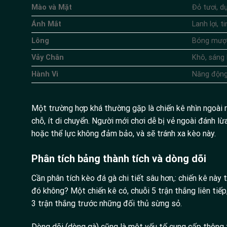
Mào và Mặt
Đỏ tươi, d
Ánh Mắt
Lanh lợi, t
Lông
Bóng mượt
Vảy Chân
Khô, sáng 
Hành Vi
Năng động,
Một trường hợp khá thường gặp là chiến kê nhìn ngoài
chỗ, ít di chuyển. Người mới chơi dễ bị vẻ ngoài đánh lừ
hoặc thể lực không đảm bảo, và sẽ tránh xa kèo này.
Phân tích bảng thành tích và dòng dõi
Cần phân tích kèo đá gà chi tiết sâu hơn,: chiến kê nà
đó không? Một chiến kê có, chuỗi 5 trận thắng liên tiế
3 trận thắng trước những đối thủ sừng sỏ.
Dòng dõi (dòng gà) cũng là một yếu tố cung cấp thông ti