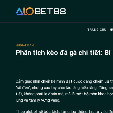
Skip
to
content
TRANG CHỦ
H
HƯỚNG DẪN
Phân tích kèo đá gà chi tiết: Bí
Cảm giác nhìn chiến kê mình đặt cược đang chiếm ưu thế
“số đen”, nhưng các tay chơi lão làng hiểu rằng, đằng s
tiết, không phải là đoán mò, mà là một bộ môn khoa học 
lùng và tâm lý vững vàng.
Theo alobet sẽ bóc tách, từng lớp thông tin, từ việc đọc