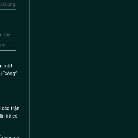
rũ xuống.
g tấy.
hạm.
ên một
ị “cóng”
 các trận
ến kê có
ố dòng gà