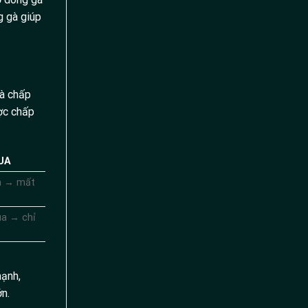
g gà giúp
là chấp
ược chấp
UA
ua → mất
ua → chỉ
mạnh,
ớn.