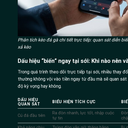
Phân tích kèo đá gà chi tiết trực tiếp: quan sát diễn bi
xả kèo
Dấu hiệu “biến” ngay tại sới: Khi nào nên 
Trong quá trình theo dõi trực tiếp tại sới, nhiều thay đ
thường không vội vào tiền ngay từ đầu mà sẽ quan sát 
độ kỳ vọng hay không.
DẤU HIỆU
BIỂU HIỆN TÍCH CỰC
BI
QUAN SÁT
Ra đòn nhanh, lực tốt, nhập cuộc
Đòn
Cú đá đầu tiên
tự tin
ch
Khả năng chịu
Trúng đòn vẫn giữ thăng bằng,
Bị 