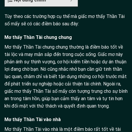
Tùy theo các trường hợp cụ thể mà giấc mơ thấy Thần Tài
số mấy sẽ có các điềm báo sau đây:
Mơ thấy Thần Tài chung chung
Mơ thấy Thần Tài chung chung thường là điềm báo tốt về
tài lộc và may mắn sắp đến trong cuộc sống. Giấc mơ này
phản ánh sự thịnh vượng, cơ hội kiếm tiền hoặc dự án thuận
lợi đang chờ bạn. Nó cũng nhắc nhở bạn cần giữ tinh thần
lạc quan, chăm chỉ và biết tận dụng những cơ hội trước mắt
để phát triển sự nghiệp hoặc cải thiện tài chính. Ngoài ra,
giấc mơ thấy Thần Tài số mấy còn tượng trưng cho sự bình
an trong tâm hồn, giúp bạn cảm thấy an tâm và tự tin hơn
khi đối mặt với thử thách và quyết định quan trọng.
Mơ thấy Thần Tài vào nhà
Mơ thấy Thần Tài vào nhà là một điềm báo rất tốt về tài