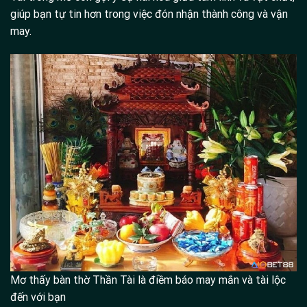
giúp bạn tự tin hơn trong việc đón nhận thành công và vận
may.
Mơ thấy bàn thờ Thần Tài là điềm báo may mắn và tài lộc
đến với bạn