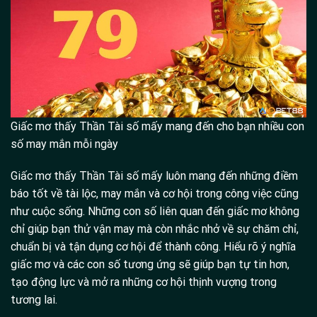
Giấc mơ thấy Thần Tài số mấy mang đến cho bạn nhiều con
số may mắn mỗi ngày
Giấc mơ thấy Thần Tài số mấy luôn mang đến những điềm
báo tốt về tài lộc, may mắn và cơ hội trong công việc cũng
như cuộc sống. Những con số liên quan đến giấc mơ không
chỉ giúp bạn thử vận may mà còn nhắc nhở về sự chăm chỉ,
chuẩn bị và tận dụng cơ hội để thành công. Hiểu rõ ý nghĩa
giấc mơ và các con số tương ứng sẽ giúp bạn tự tin hơn,
tạo động lực và mở ra những cơ hội thịnh vượng trong
tương lai.