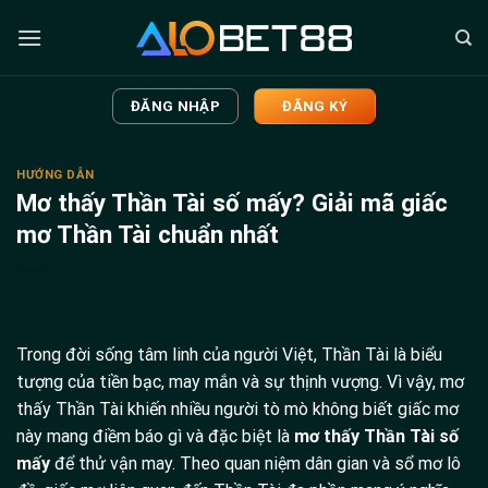
Skip
to
content
ĐĂNG NHẬP
ĐĂNG KÝ
HƯỚNG DẪN
Mơ thấy Thần Tài số mấy? Giải mã giấc
mơ Thần Tài chuẩn nhất
Trong đời sống tâm linh của người Việt, Thần Tài là biểu
tượng của tiền bạc, may mắn và sự thịnh vượng. Vì vậy, mơ
thấy Thần Tài khiến nhiều người tò mò không biết giấc mơ
này mang điềm báo gì và đặc biệt là
mơ thấy Thần Tài số
mấy
để thử vận may. Theo quan niệm dân gian và sổ mơ lô