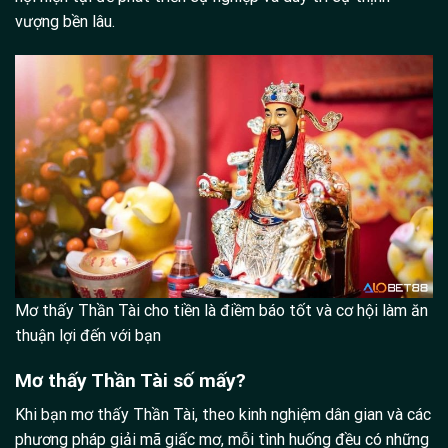
vượng bền lâu.
Mơ thấy Thần Tài cho tiền là điềm báo tốt và cơ hội làm ăn
thuận lợi đến với bạn
Mơ thấy Thần Tài số mấy?
Khi bạn mơ thấy Thần Tài, theo kinh nghiệm dân gian và các
phương pháp giải mã giấc mơ, mỗi tình huống đều có những