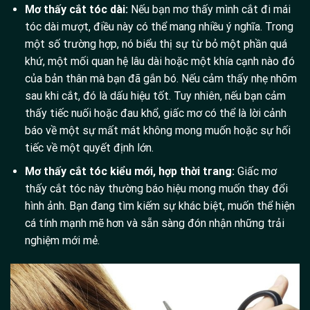
Mơ thấy cắt tóc dài:
Nếu bạn mơ thấy mình cắt đi mái
tóc dài mượt, điều này có thể mang nhiều ý nghĩa. Trong
một số trường hợp, nó biểu thị sự từ bỏ một phần quá
khứ, một mối quan hệ lâu dài hoặc một khía cạnh nào đó
của bản thân mà bạn đã gắn bó. Nếu cảm thấy nhẹ nhõm
sau khi cắt, đó là dấu hiệu tốt. Tuy nhiên, nếu bạn cảm
thấy tiếc nuối hoặc đau khổ, giấc mơ có thể là lời cảnh
báo về một sự mất mát không mong muốn hoặc sự hối
tiếc về một quyết định lớn.
Mơ thấy cắt tóc kiểu mới, hợp thời trang:
Giấc mơ
thấy cắt tóc này thường báo hiệu mong muốn thay đổi
hình ảnh. Bạn đang tìm kiếm sự khác biệt, muốn thể hiện
cá tính mạnh mẽ hơn và sẵn sàng đón nhận những trải
nghiệm mới mẻ.