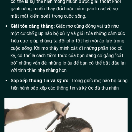
có thể là sự thể hiện mong muốn được giải thoát khỏi
gánh nặng, muốn thay đổi hoặc cảm giác lo sợ về sự
mất mát kiểm soát trong cuộc sống.
Giải tỏa căng thẳng:
Giấc mơ cũng đóng vai trò như
một cơ chế giúp não bộ xử lý và giải tỏa những cảm xúc
tiêu cực, giúp chúng ta đối phó tốt hơn với áp lực trong
cuộc sống. Khi mơ thấy mình cắt đi những phần tóc cũ
kỹ, có thể là cách tiềm thức của bạn đang cố gắng “cắt
bỏ” những vấn đề, những lo âu để bạn có thể bắt đầu lại
với tinh thần nhẹ nhàng hơn.
Sắp xếp thông tin và ký ức:
Trong giấc mơ, não bộ cũng
tiến hành sắp xếp các thông tin và ký ức đã thu nhận.