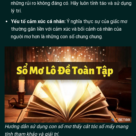
những rủi ro không đáng có. Hãy luôn tỉnh táo và sử dụng
lý trí.
Yếu tố cảm xúc cá nhân:
Ý nghĩa thực sự của giấc mơ
thường gắn liền với cảm xúc và bối cảnh cá nhân của
người mơ hơn là những con số chung chung.
Hướng dẫn sử dụng con số mơ thấy cắt tóc số mấy mang
tính tham khảo và giải trí.