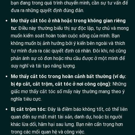
bạn đang trong quá trình chuyển mình, cần sự tư vấn để
đưa ra những quyết định đúng đắn.
Mơ thấy cắt tóc ở nhà hoặc trong không gian riêng
tư:
Điều này thường biểu thị sự độc lập, tự chủ và mong
muốn kiểm soát hoàn toàn cuộc sống của mình. Bạn
không muốn bị ảnh hưởng bởi ý kiến bên ngoài và thích
tự mình đưa ra các quyết định cá nhân. Đôi khi, nó cũng
phản ánh sự cô đơn hoặc nhu cầu được ở một mình để
suy nghĩ và tái tạo năng lượng.
Mơ thấy cắt tóc trong hoàn cảnh bất thường (ví dụ:
bị ép cắt, cắt trộm, cắt tóc ở nơi công cộng):
Những
giấc mơ thấy cắt tóc số mấy này thường mang theo ý
nghĩa tiêu cực.
Bị cắt trộm tóc:
Đây là điềm báo không tốt, có thể liên
quan đến sự mất mát tài sản, danh dự, hoặc bị người
khác lừa dối, hãm hại sau lưng. Bạn nên cẩn trọng hơn
trong các mối quan hệ và công việc.