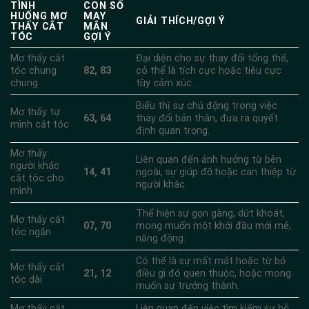
TÌNH
CON SỐ
HUỐNG MƠ
MAY
GIẢI THÍCH/GỢI Ý
THẤY CẮT
MẮN
TÓC
GỢI Ý
Mơ thấy cắt
Đại diện cho sự thay đổi tổng thể,
tóc chung
82, 83
có thể là tích cực hoặc tiêu cực
chung
tùy cảm xúc.
Biểu thị sự chủ động trong việc
Mơ thấy tự
63, 64
thay đổi bản thân, đưa ra quyết
mình cắt tóc
định quan trọng.
Mơ thấy
Liên quan đến ảnh hưởng từ bên
người khác
14, 41
ngoài, sự giúp đỡ hoặc can thiệp từ
cắt tóc cho
người khác.
mình
Thể hiện sự gọn gàng, dứt khoát,
Mơ thấy cắt
07, 70
mong muốn một khởi đầu mới mẻ,
tóc ngắn
năng động.
Có thể là sự mất mát hoặc từ bỏ
Mơ thấy cắt
21, 12
điều gì đó quen thuộc, hoặc mong
tóc dài
muốn sự trưởng thành.
Mơ thấy cắt
Liên quan đến việc tìm kiếm sự hỗ