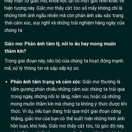
may mắn từ giấc mơ, khoa học lại có một góc nhìn khác về
hiện tượng này. Giấc mơ thấy cắt tóc số mấy không chỉ là
những hình ảnh ngẫu nhiên mà còn phản ánh sâu sắc trạng
thái cảm xúc, suy nghĩ và những trải nghiệm hàng ngày của
chúng ta.
Giấc mơ: Phản ánh tâm lý, nỗi lo âu hay mong muốn
thầm kín?
Trong giai đoạn này, não bộ của chúng ta hoạt động mạnh
mẽ, xử lý thông tin và sắp xếp ký ức.
Phản ánh tâm trạng và cảm xúc:
Giấc mơ thường là
tấm gương phản chiếu những cảm xúc chúng ta trải qua
trong ngày, những nỗi lo lắng, niềm vui, hoặc cả những
mong muốn thầm kín mà chúng ta không ý thức được khi
thức. Ví dụ, nếu bạn đang trải qua một giai đoạn căng
thẳng, giấc mơ của bạn có thể xuất hiện những hình ảnh
hỗn loạn, khó hiểu. Giấc mơ thấy cắt tóc, từ góc độ này,