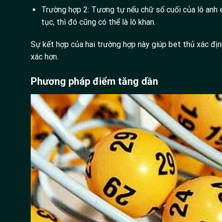
Trường hợp 2: Tương tự nếu chữ số cuối của lô anh e
tục, thì đó cũng có thể là lô khan.
Sự kết hợp của hai trường hợp này giúp bet thủ xác định
xác hơn.
Phương pháp điểm tăng dần