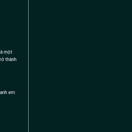
là một
trở thành
 anh em: