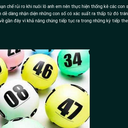
hạn chế rủi ro khi nuôi lô anh em nên thực hiện thống kê các con
m dễ dàng nhận diện những con số có xác suất ra thấp từ đó trán
 về gần đây vì khả năng chúng tiếp tục ra trong những kỳ tiếp t