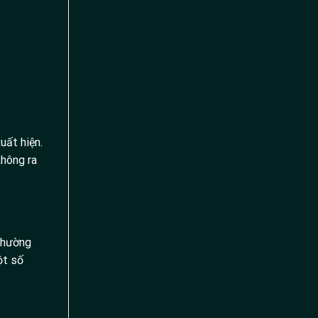
uất hiện.
không ra
 thường
ột số