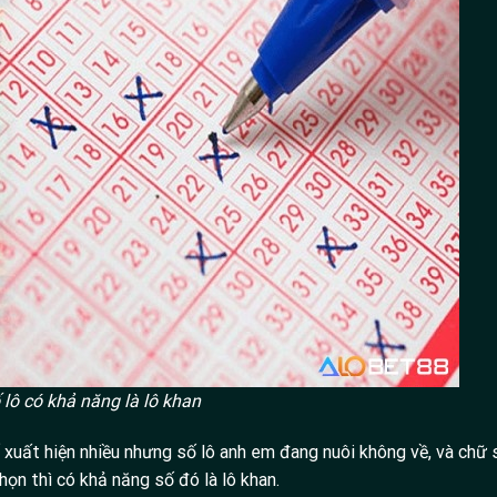
 lô có khả năng là lô khan
 xuất hiện nhiều nhưng số lô anh em đang nuôi không về, và chữ
ọn thì có khả năng số đó là lô khan.