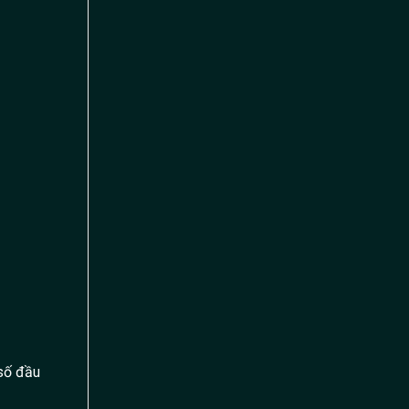
 số đầu