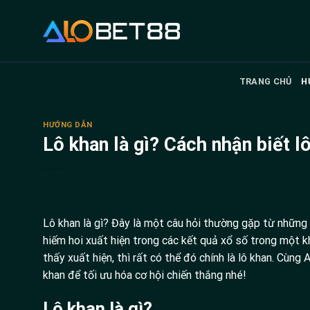
Skip
to
content
TRANG CHỦ
H
HƯỚNG DẪN
Lô khan là gì? Cách nhận biết l
Lô khan là gì? Đây là một câu hỏi thường gặp từ những 
hiếm hoi xuất hiện trong các kết quả xổ số trong một 
thấy xuất hiện, thì rất có thể đó chính là lô khan. Cùng
khan để tối ưu hóa cơ hội chiến thắng nhé!
Lô khan là gì?