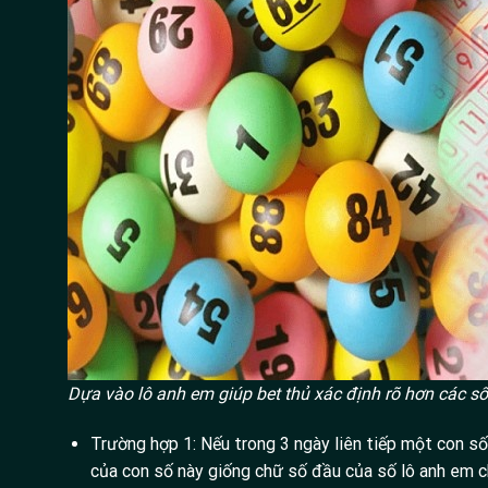
Dựa vào lô anh em giúp bet thủ xác định rõ hơn các số
Trường hợp 1: Nếu trong 3 ngày liên tiếp một con số
của con số này giống chữ số đầu của số lô anh em ch