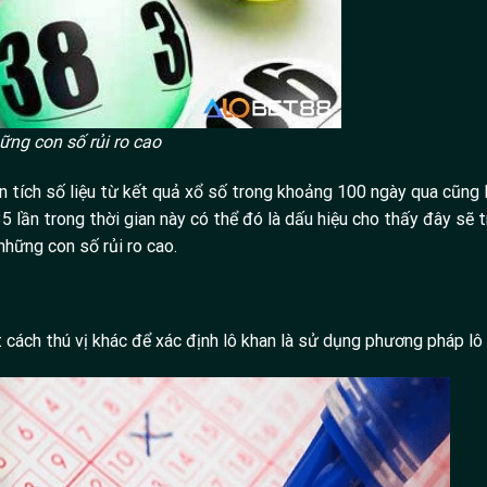
ững con số rủi ro cao
ân tích số liệu từ kết quả xổ số trong khoảng 100 ngày qua cũng 
5 lần trong thời gian này có thể đó là dấu hiệu cho thấy đây sẽ 
những con số rủi ro cao.
t cách thú vị khác để xác định lô khan là sử dụng phương pháp lô