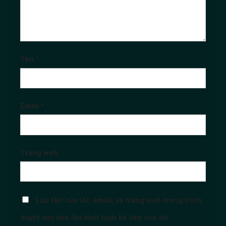
Tên
*
Email
*
Trang web
Lưu tên của tôi, email, và trang web trong trình
duyệt này cho lần bình luận kế tiếp của tôi.