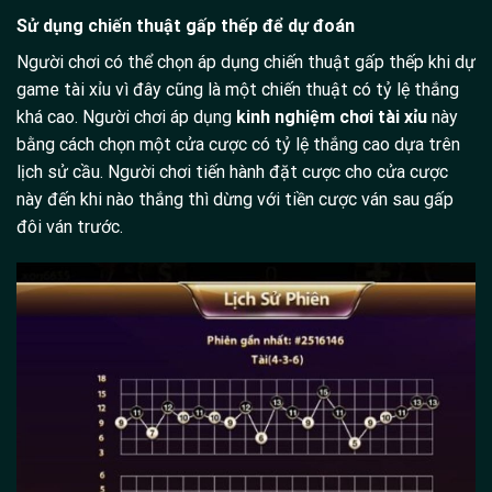
Sử dụng chiến thuật gấp thếp để dự đoán
Người chơi có thể chọn áp dụng chiến thuật gấp thếp khi dự
game tài xỉu vì đây cũng là một chiến thuật có tỷ lệ thắng
khá cao. Người chơi áp dụng
kinh nghiệm chơi tài xỉu
này
bằng cách chọn một cửa cược có tỷ lệ thắng cao dựa trên
lịch sử cầu. Người chơi tiến hành đặt cược cho cửa cược
này đến khi nào thắng thì dừng với tiền cược ván sau gấp
đôi ván trước.