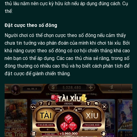
thủ lâu năm nên cực kỳ hữu ích nếu áp dụng đúng cách. Cụ
thể:
Đặt cược theo số đông
Người chơi có thể chọn cược theo số đông nếu cảm thấy
chưa tin tưởng vào phán đoán của mình khi chơi tài xỉu. Bởi
khả năng cược theo số đông có cơ hội chiến thắng khá cao
nên bạn có thể áp dụng. Các cao thủ chia sẻ răng, trong số
đông thường có nhiều cao thủ và họ biết cách phân tích để
đặt cược để giành chiến thắng.