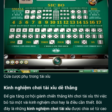
Cửa cược phụ trong tài xỉu
Kinh nghiệm chơi tài xỉu dễ thắng
Để gia tăng cơ hội giành chiến thắng khi chơi tài xỉu thì việc
bỏ túi một vài kinh nghiệm chơi hay là điều cần thiết. Bởi
đây là những
kinh nghiệm chơi tài xỉu
được chia sẻ từ cao