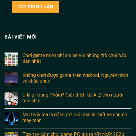
BÀI VIẾT MỚI
Chơi game miễn phí online với những trò chơi hấp
dẫn nhất
Không chơi được game trên Android: Nguyên nhân
và khắc phục
Ù là gì trong Phỏm? Giải thích từ A-Z cho người
mới chơi
Mơ thấy ma là điềm gì? Giải mã chi tiết và con số
may mắn
Top tay cầm chơi game PC giá rẻ tốt nhất 2026: