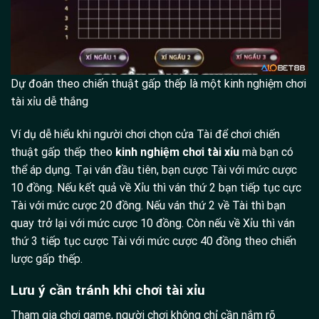
Dự đoán theo chiến thuật gấp thếp là một kinh nghiệm chơi
tài xỉu dễ thắng
Ví dụ dễ hiểu khi người chơi chọn cửa Tài để chơi chiến
thuật gấp thếp theo
kinh nghiệm chơi tài xỉu
mà bạn có
thể áp dụng. Tại ván đầu tiên, bạn cược Tài với mức cược
10 đồng. Nếu kết quả về Xỉu thì ván thứ 2 bạn tiếp tục cực
Tài với mức cược 20 đồng. Nếu ván thứ 2 về Tài thì bạn
quay trở lại với mức cược 10 đồng. Còn nếu về Xỉu thì ván
thứ 3 tiếp tục cược Tài với mức cược 40 đồng theo chiến
lược gấp thếp.
Lưu ý cần tránh khi chơi tài xỉu
Tham gia chơi game, người chơi không chỉ cần nắm rõ