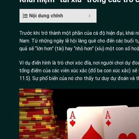
Nội dung chính
Trước khi trở thành một phần của cá độ hiện đại, khái ni
Nam. Từ những ngày lễ hội làng quê cho đến các buổi tụ
quả sẽ “lớn hơn” (tài) hay “nhỏ hơn” (xỉu) một con số 
Ví dụ điển hình là trò chơi xóc đĩa, nơi người chơi dự đ
tổng điểm của các viên xúc xắc (đổ ba con xúc xắc) sẽ l
11.5). Sự phổ biến của nó cho thấy tư duy dự đoán và t