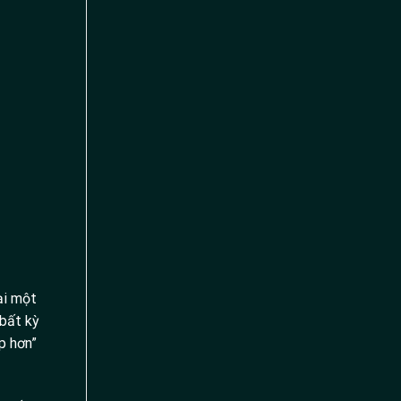
ại một
 bất kỳ
p hơn”