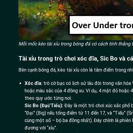
Mỗi mốc kèo tài xỉu trong bóng đá có cách tính thắng t
Tài xỉu trong trò chơi xóc đĩa, Sic Bo và 
Bên cạnh bóng đá, kèo tài xỉu còn là tâm điểm trong nhi
Xóc đĩa
: trò cờ bạc có lịch sử lâu đời trong văn hó
hoặc màu sắc của 4 đồng xu. Ví dụ, 4 mặt đỏ hoặc 4 m
theo quy ước từng nơi.
Sic Bo (Đại/Tiểu):
Đây là một trò chơi xúc xắc phổ b
“Đại” (Big) nếu tổng điểm từ 11 đến 17, và “Tiểu” (S
cùng một số – bộ ba đồng nhất). Đây chính là phiên b
đương với “xỉu”.