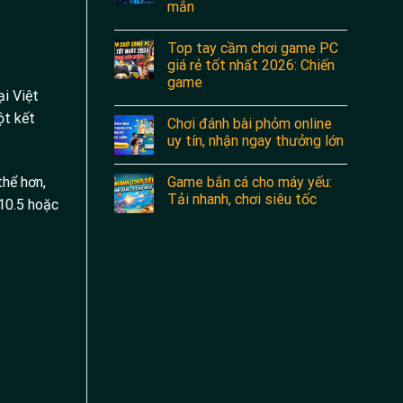
mắn
Top tay cầm chơi game PC
giá rẻ tốt nhất 2026: Chiến
game
ại Việt
ột kết
Chơi đánh bài phỏm online
uy tín, nhận ngay thưởng lớn
Game bắn cá cho máy yếu:
thể hơn,
Tải nhanh, chơi siêu tốc
 10.5 hoặc