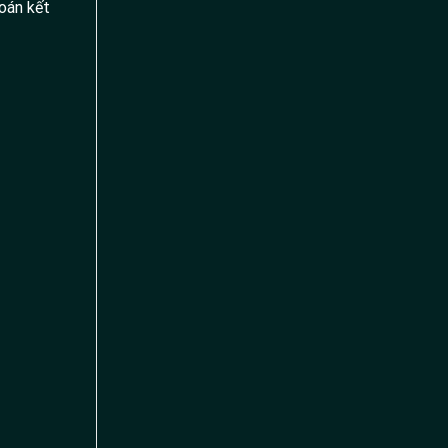
oán kết