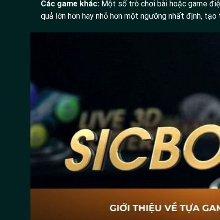
Các game khác:
Một số trò chơi bài hoặc game điện
quả lớn hơn hay nhỏ hơn một ngưỡng nhất định, tạo 