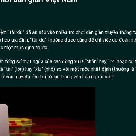
ệm “tài xỉu” đã ăn sâu vào nhiều trò chơi dân gian truyền thống t
 họp gia đình, “tài xỉu” thường được dùng để chỉ việc dự đoán m
hoặc một mức định trước.
oán tổng số mặt ngửa của các đồng xu là “chẵn” hay “lẻ”, hoặc cụ 
à “tài” (lớn) hay “xỉu” (nhỏ) so với một mốc nhất định (thường là
hử vận may đã tồn tại từ lâu trong văn hóa người Việt.