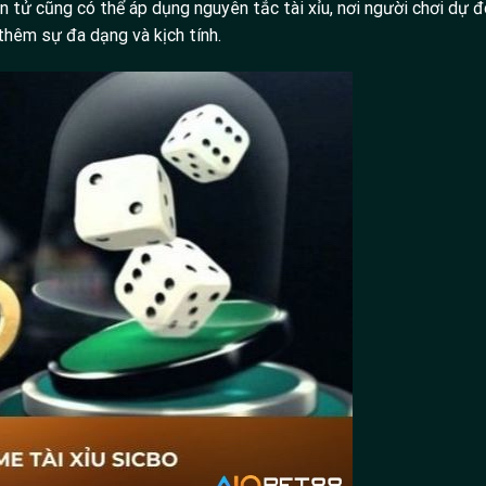
 tử cũng có thể áp dụng nguyên tắc tài xỉu, nơi người chơi dự đ
thêm sự đa dạng và kịch tính.