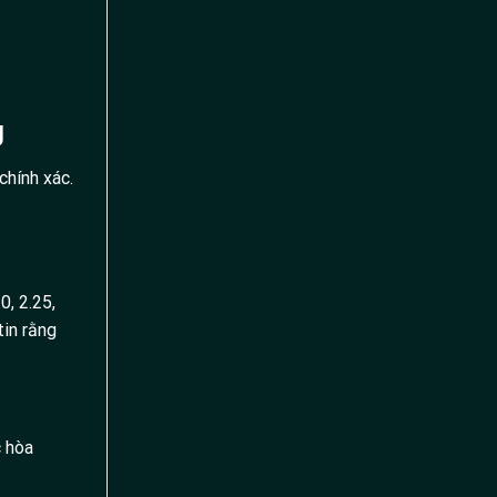
g
chính xác.
0, 2.25,
tin rằng
c hòa