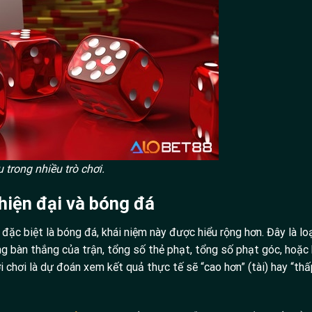
 trong nhiều trò chơi.
hiện đại và bóng đá
 đặc biệt là bóng đá, khái niệm này được hiểu rộng hơn. Đây là lo
g bàn thắng của trận, tổng số thẻ phạt, tổng số phạt góc, hoặc
 chơi là dự đoán xem kết quả thực tế sẽ “cao hơn” (tài) hay “thấ