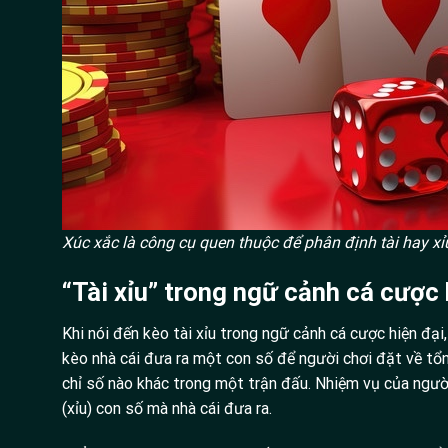
Xúc xắc là công cụ quen thuộc để phân định tài hay xỉu
“Tài xỉu” trong ngữ cảnh cá cược 
Khi nói đến kèo tài xỉu trong ngữ cảnh cá cược hiện đại,
kèo nhà cái đưa ra một con số để người chơi đặt về tổn
chỉ số nào khác trong một trận đấu. Nhiệm vụ của người
(xỉu) con số mà nhà cái đưa ra.