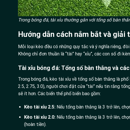
Trong bóng đá, tài xỉu thường gắn với tổng số bàn thắ
Hướng dẫn cách nắm bắt và giải t
Mỗi loại kèo đều có những quy tắc và ý nghĩa riêng, đòi
Không chỉ đơn thuần là “tài” hay “xỉu”, các con số đi kè
Tài xỉu bóng đá: Tổng số bàn thắng và các
Trong bóng đá, kèo tài xỉu về tổng số bàn thắng là phổ 
2.5, 2.75, 3.0), người chơi đặt cửa “tài” nếu tin rằng t
sẽ ít hơn. Các biến thể phổ biến bao gồm:
Kèo tài xỉu 2.5:
Nếu tổng bàn thắng là 3 trở lên, chọn
Kèo tài xỉu 2.0:
Nếu tổng bàn thắng là 3 trở lên, chọn
(hoàn tiền).