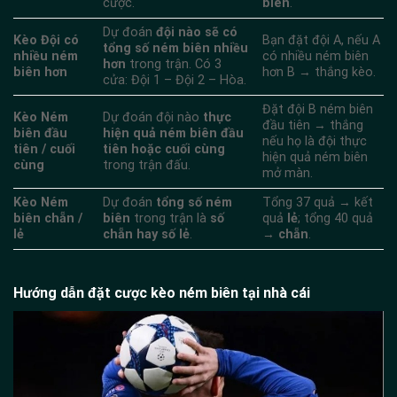
cược.
biên
.
Dự đoán
đội nào sẽ có
Kèo Đội có
Bạn đặt đội A, nếu A
tổng số ném biên nhiều
nhiều ném
có nhiều ném biên
hơn
trong trận. Có 3
biên hơn
hơn B → thắng kèo.
cửa: Đội 1 – Đội 2 – Hòa.
Đặt đội B ném biên
Kèo Ném
Dự đoán đội nào
thực
đầu tiên → thắng
biên đầu
hiện quả ném biên đầu
nếu họ là đội thực
tiên / cuối
tiên hoặc cuối cùng
hiện quả ném biên
cùng
trong trận đấu.
mở màn.
Kèo Ném
Dự đoán
tổng số ném
Tổng 37 quả → kết
biên chẵn /
biên
trong trận là
số
quả
lẻ
; tổng 40 quả
lẻ
chẵn hay số lẻ
.
→
chẵn
.
Hướng dẫn đặt cược kèo ném biên tại nhà cái