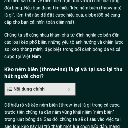
am hiểu sâu sắc về diễn biến trận đấu và lối chơi của từng
đội bóng. Nếu bạn đang tìm hiểu “kèo ném biên (throw-ins)
là gì”, làm thế nào để đặt cược hiệu quả, alobet88 sẽ cung
cấp cho bạn cái nhìn toàn diện nhất.
Chúng ta sẽ cùng nhau khám phá từ định nghĩa cơ bản đến
các loại kèo phổ biến, những yếu tố ảnh hưởng và chiến lược
soi kèo thông minh, đặc biệt trong bối cảnh bóng đá và cá
cược tại Việt Nam.
Kèo ném biên (throw-ins) là gì và tại sao lại thu
hút người chơi?
Nội dung chính
Để hiểu rõ về kèo ném biên (throw-ins) là gì trong cá cược,
trước tiên chúng ta cần nắm vững khái niệm “ném biên”
trong luật bóng đá. Sau đó, chúng ta sẽ đi sâu vào việc tại
sao loại kèo này lại trở thành một lựa chọn hấp dẫn, mang