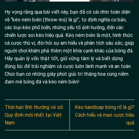
Hy vọng rằng qua bài viết này, bạn đã có cái nhìn toàn diện
về “kèo ném biên (throw-ins) là gì”, từ định nghĩa cơ bản,
các loại kèo phổ biến, những yếu tố ảnh hưởng, đến các
chiến lược soi kèo hiệu quả. Kèo ném biên là một, hình thức
cá cược thú vị, đòi hỏi sự am hiểu và phân tích sâu sắc, giúp
người chơi khám phá thêm một khía cạnh khác của bóng đá.
Hãy quản lý vốn thật tốt, giữ vững tâm lý và biết dừng
đúng lúc để trải nghiệm cá cược luôn lành mạnh và an toàn.
Chúc bạn có những giây phút giải trí thăng hoa cùng niềm
đam mê bóng đá và kèo ném biên!
Thời hạn lĩnh thưởng vé số:
Kèo handicap bóng rổ là gì?
Quy định mới nhất tại Việt
Cách hiểu và mẹo cược hiệu
Nam
quả