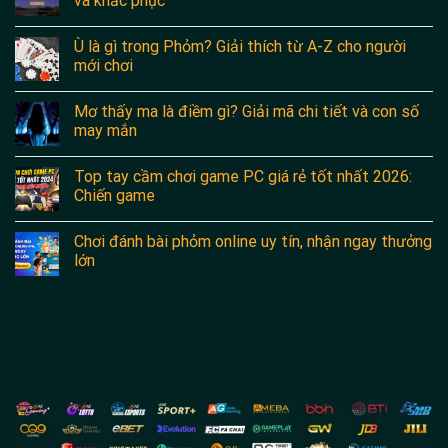
và khắc phục
Ù là gì trong Phỏm? Giải thích từ A-Z cho người
mới chơi
Mơ thấy ma là điềm gì? Giải mã chi tiết và con số
may mắn
Top tay cầm chơi game PC giá rẻ tốt nhất 2026:
Chiến game
Chơi đánh bài phỏm online uy tín, nhận ngay thưởng
lớn