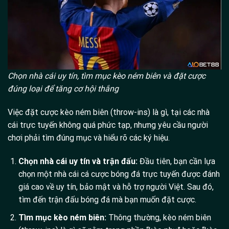
Chọn nhà cái uy tín, tìm mục kèo ném biên và đặt cược
đúng loại để tăng cơ hội thắng
Việc đặt cược kèo ném biên (throw-ins) là gì, tại các nhà
cái trực tuyến không quá phức tạp, nhưng yêu cầu người
chơi phải tìm đúng mục và hiểu rõ các ký hiệu.
Chọn nhà cái uy tín và trận đấu:
Đầu tiên, bạn cần lựa
chọn một nhà cái cá cược bóng đá trực tuyến được đánh
giá cao về uy tín, bảo mật và hỗ trợ người Việt. Sau đó,
tìm đến trận đấu bóng đá mà bạn muốn đặt cược.
Tìm mục kèo ném biên:
Thông thường, kèo ném biên