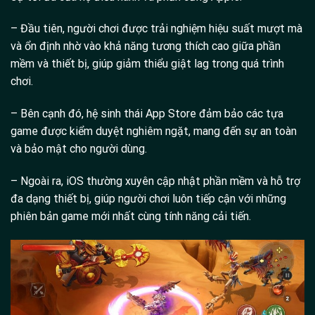
– Đầu tiên, người chơi được trải nghiệm hiệu suất mượt mà
và ổn định nhờ vào khả năng tương thích cao giữa phần
mềm và thiết bị, giúp giảm thiểu giật lag trong quá trình
chơi.
– Bên cạnh đó, hệ sinh thái App Store đảm bảo các tựa
game được kiểm duyệt nghiêm ngặt, mang đến sự an toàn
và bảo mật cho người dùng.
– Ngoài ra, iOS thường xuyên cập nhật phần mềm và hỗ trợ
đa dạng thiết bị, giúp người chơi luôn tiếp cận với những
phiên bản game mới nhất cùng tính năng cải tiến.