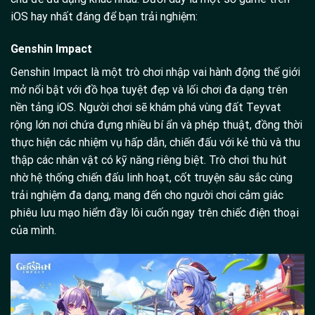
iOS hay nhất đáng để bạn trải nghiệm:
Genshin Impact
Genshin Impact là một trò chơi nhập vai hành động thế giới
mở nổi bật với đồ họa tuyệt đẹp và lối chơi đa dạng trên
nền tảng iOS. Người chơi sẽ khám phá vùng đất Teyvat
rộng lớn nơi chứa đựng nhiều bí ẩn và phép thuật, đồng thời
thực hiện các nhiệm vụ hấp dẫn, chiến đấu với kẻ thù và thu
thập các nhân vật có kỹ năng riêng biệt. Trò chơi thu hút
nhờ hệ thống chiến đấu linh hoạt, cốt truyện sâu sắc cùng
trải nghiệm đa dạng, mang đến cho người chơi cảm giác
phiêu lưu mạo hiểm đầy lôi cuốn ngay trên chiếc điện thoại
của mình.