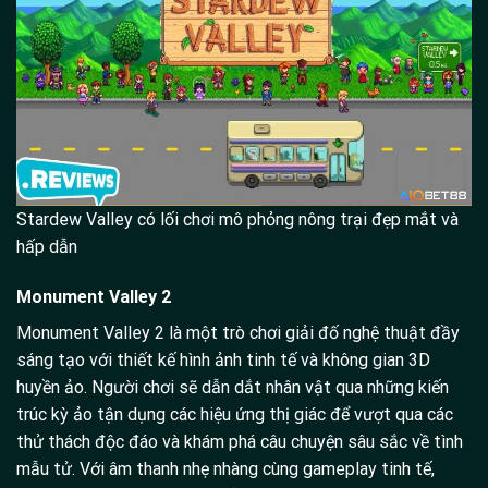
Stardew Valley có lối chơi mô phỏng nông trại đẹp mắt và
hấp dẫn
Monument Valley 2
Monument Valley 2 là một trò chơi giải đố nghệ thuật đầy
sáng tạo với thiết kế hình ảnh tinh tế và không gian 3D
huyền ảo. Người chơi sẽ dẫn dắt nhân vật qua những kiến
trúc kỳ ảo tận dụng các hiệu ứng thị giác để vượt qua các
thử thách độc đáo và khám phá câu chuyện sâu sắc về tình
mẫu tử. Với âm thanh nhẹ nhàng cùng gameplay tinh tế,