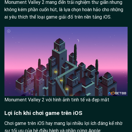
Monument Valley 2 mang đến trải nghiệm thư giãn nhưng
không kém phần cuốn hút, là lựa chọn hoàn hảo cho những
ai yêu thích thể loại game giải đố trên nền tảng iOS.
Monument Valley 2 với hình ảnh tinh tế và đẹp mắt
Lợi ích khi chơi game trên iOS
Chơi game trên iOS hay mang lại nhiều lợi ích đáng kể nhờ
sự tối ưu của hệ điều hành và phần cứng Apple: