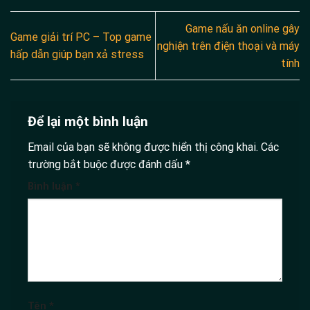
Game nấu ăn online gây
Game giải trí PC – Top game
nghiện trên điện thoại và máy
hấp dẫn giúp bạn xả stress
tính
Để lại một bình luận
Email của bạn sẽ không được hiển thị công khai.
Các
trường bắt buộc được đánh dấu
*
Bình luận
*
Tên
*