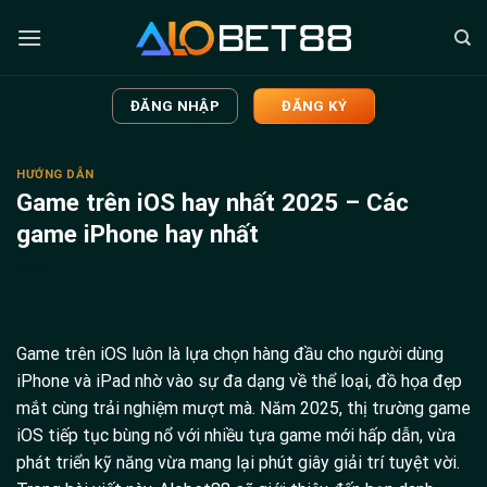
Skip
to
content
ĐĂNG NHẬP
ĐĂNG KÝ
HƯỚNG DẪN
Game trên iOS hay nhất 2025 – Các
game iPhone hay nhất
Game trên iOS luôn là lựa chọn hàng đầu cho người dùng
iPhone và iPad nhờ vào sự đa dạng về thể loại, đồ họa đẹp
mắt cùng trải nghiệm mượt mà. Năm 2025, thị trường game
iOS tiếp tục bùng nổ với nhiều tựa game mới hấp dẫn, vừa
phát triển kỹ năng vừa mang lại phút giây giải trí tuyệt vời.