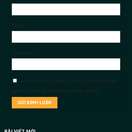
Email
*
Trang web
Lưu tên của tôi, email, và trang web trong trình
duyệt này cho lần bình luận kế tiếp của tôi.
BÀI VIẾT MỚI