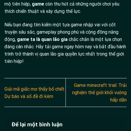
mộ tiên hiệp,
game
còn thu hút cả những người chơi yêu
thích chiến thuật và xây dựng thế lực.
Nếu bạn đang tìm kiếm một tựa game nhập vai với cốt
truyện sâu sắc, gameplay phong phú và cộng đồng năng
động,
game ta là quan lão gia
chắc chắn là một lựa chọn
đáng cân nhắc. Hãy tải game ngay hôm nay và bắt đầu hành
trình trở thành vị quan lão gia quyền lực nhất trong thế giới
tiên hiệp!
Game minecraft trial: Trải
Giải mã giấc mơ thấy bố chết:
nghiệm thế giới khối vuông
Dự báo và số đề đi kèm
hấp dẫn
Để lại một bình luận