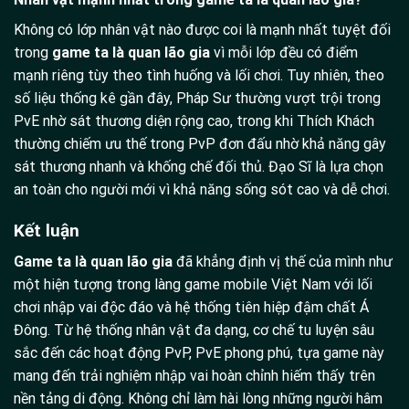
Không có lớp nhân vật nào được coi là mạnh nhất tuyệt đối
trong
game ta là quan lão gia
vì mỗi lớp đều có điểm
mạnh riêng tùy theo tình huống và lối chơi. Tuy nhiên, theo
số liệu thống kê gần đây, Pháp Sư thường vượt trội trong
PvE nhờ sát thương diện rộng cao, trong khi Thích Khách
thường chiếm ưu thế trong PvP đơn đấu nhờ khả năng gây
sát thương nhanh và khống chế đối thủ. Đạo Sĩ là lựa chọn
an toàn cho người mới vì khả năng sống sót cao và dễ chơi.
Kết luận
Game ta là quan lão gia
đã khẳng định vị thế của mình như
một hiện tượng trong làng game mobile Việt Nam với lối
chơi nhập vai độc đáo và hệ thống tiên hiệp đậm chất Á
Đông. Từ hệ thống nhân vật đa dạng, cơ chế tu luyện sâu
sắc đến các hoạt động PvP, PvE phong phú, tựa game này
mang đến trải nghiệm nhập vai hoàn chỉnh hiếm thấy trên
nền tảng di động. Không chỉ làm hài lòng những người hâm