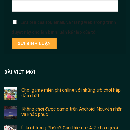
Lưu tên của tôi, email, và trang web trong trình
duyệt này cho lần bình luận kế tiếp của tôi.
BÀI VIẾT MỚI
Chơi game miễn phí online với những trò chơi hấp
dẫn nhất
Không chơi được game trên Android: Nguyên nhân
và khắc phục
Ù là gì trong Phỏm? Giải thích từ A-Z cho người