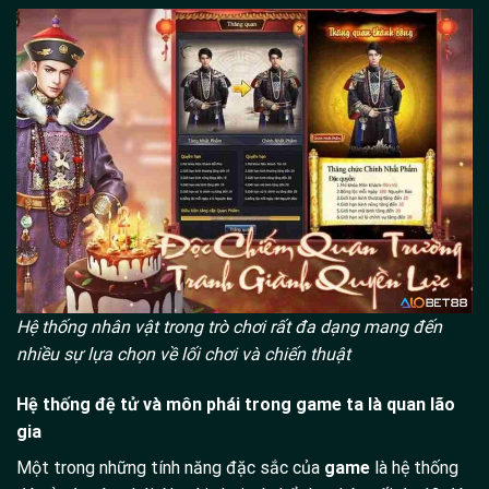
Hệ thống nhân vật trong trò chơi rất đa dạng mang đến
nhiều sự lựa chọn về lối chơi và chiến thuật
Hệ thống đệ tử và môn phái trong game ta là quan lão
gia
Một trong những tính năng đặc sắc của
game
là hệ thống