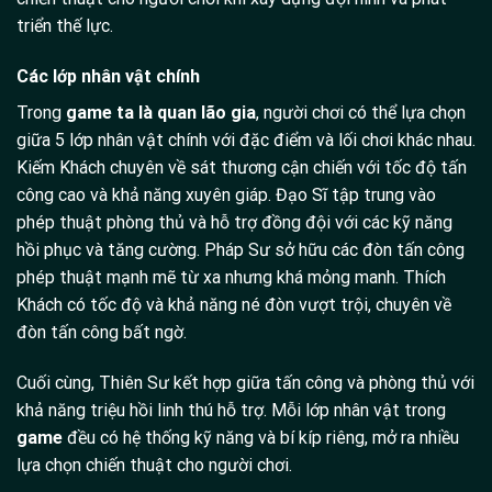
triển thế lực.
Các lớp nhân vật chính
Trong
game ta là quan lão gia
, người chơi có thể lựa chọn
giữa 5 lớp nhân vật chính với đặc điểm và lối chơi khác nhau.
Kiếm Khách chuyên về sát thương cận chiến với tốc độ tấn
công cao và khả năng xuyên giáp. Đạo Sĩ tập trung vào
phép thuật phòng thủ và hỗ trợ đồng đội với các kỹ năng
hồi phục và tăng cường. Pháp Sư sở hữu các đòn tấn công
phép thuật mạnh mẽ từ xa nhưng khá mỏng manh. Thích
Khách có tốc độ và khả năng né đòn vượt trội, chuyên về
đòn tấn công bất ngờ.
Cuối cùng, Thiên Sư kết hợp giữa tấn công và phòng thủ với
khả năng triệu hồi linh thú hỗ trợ. Mỗi lớp nhân vật trong
game
đều có hệ thống kỹ năng và bí kíp riêng, mở ra nhiều
lựa chọn chiến thuật cho người chơi.