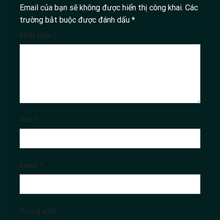
Email của bạn sẽ không được hiển thị công khai.
Các
trường bắt buộc được đánh dấu
*
Bình luận
*
Tên
*
Email
*
Trang web