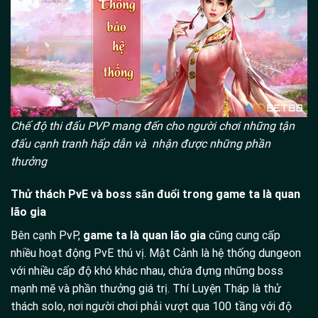
Chế độ thi đấu PVP mang đến cho người chơi những tận
đấu cạnh tranh hấp dẫn và nhận được những phần
thưởng
Thử thách PvE và boss săn đuổi trong game ta là quan
lão gia
Bên cạnh PvP,
game ta là quan lão gia
cũng cung cấp
nhiều hoạt động PvE thú vị. Mật Cảnh là hệ thống dungeon
với nhiều cấp độ khó khác nhau, chứa đựng những boss
mạnh mẽ và phần thưởng giá trị. Thí Luyện Tháp là thử
thách solo, nơi người chơi phải vượt qua 100 tầng với độ