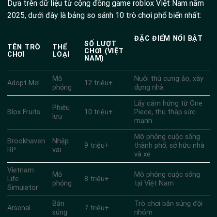
Dựa trên dữ liệu từ cộng đồng game roblox Việt Nam năm
2025, dưới đây là bảng so sánh 10 trò chơi phổ biến nhất:
ĐẶC ĐIỂM NỔI BẬT
SỐ LƯỢT
TÊN TRÒ
THỂ
CHƠI (VIỆT
CHƠI
LOẠI
NAM)
Mô
Nuôi thú cưng ảo, xây
Adopt Me!
12 triệu+
phỏng
dựng nhà
Lấy cảm hứng từ One
Phiêu
Blox Fruits
10 triệu+
Piece, thu thập sức
lưu
mạnh
Mô phỏng cuộc sống
Brookhaven
Nhập
9 triệu+
thành phố, sở hữu nhà
RP
vai
và xe
Vietnam
Mô
Mô phỏng cuộc sống
Life
8 triệu+
phỏng
tại Việt Nam
Simulator
Bắn
Trò chơi bắn súng đội
Arsenal
7 triệu+
súng
nhóm