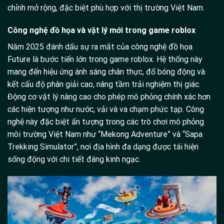
chỉnh mở rộng, đặc biệt phù hợp với thị trường Việt Nam.
Công nghệ đồ họa và vật lý mới trong game roblox
Năm 2025 đánh dấu sự ra mắt của công nghệ đồ họa
Future là bước tiến lớn trong game roblox. Hệ thống này
mang đến hiệu ứng ánh sáng chân thực, đổ bóng động và
kết cấu độ phân giải cao, nâng tầm trải nghiệm thị giác.
Động cơ vật lý nâng cao cho phép mô phỏng chính xác hơn
các hiện tượng như nước, vải và va chạm phức tạp. Công
nghệ này đặc biệt ấn tượng trong các trò chơi mô phỏng
môi trường Việt Nam như “Mekong Adventure” và “Sapa
Trekking Simulator”, nơi địa hình đa dạng được tái hiện
sống động với chi tiết đáng kinh ngạc.