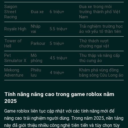
Saigon
Đua xe trong môi
Street
Đua xe
6 triệu+
trường thành phố Việt
Racing
Nam
Nhập
Trải nghiệm trường học
Royale High
5.5 triệu+
vai
ảo với yếu tố thần tiên
Tower of
Thử thách vượt
Parkour
5 triệu+
Hell
chướng ngại vật
Pet
Mô
Thu thập và nâng cấp
4.5 triệu+
Simulator X
phỏng
thú cưng ảo
Mekong
Phiêu
Khám phá vùng đồng
4 triệu+
Adventure
lưu
bằng sông Cửu Long ảo
Tính năng nâng cao trong game roblox năm
2025
Game roblox liên tục cập nhật với các tính năng mới để
nâng cao trải nghiệm người dùng. Trong năm 2025, nền tảng
này đã giới thiệu nhiều công nghệ tiên tiến và tùy chọn tùy