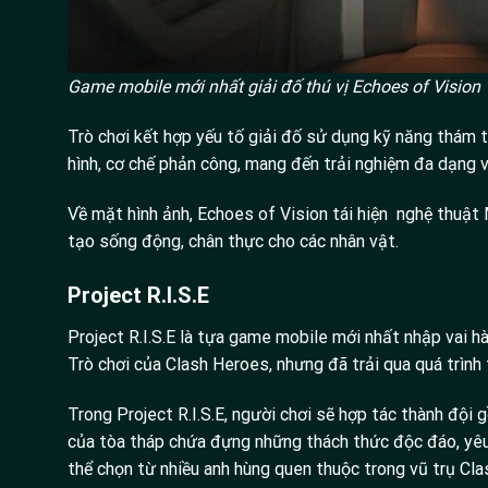
Game mobile mới nhất giải đố thú vị Echoes of Vision
Trò chơi kết hợp yếu tố giải đố sử dụng kỹ năng thám 
hình, cơ chế phản công, mang đến trải nghiệm đa dạng 
Về mặt hình ảnh, Echoes of Vision tái hiện nghệ thuật
tạo sống động, chân thực cho các nhân vật.
Project R.I.S.E
Project R.I.S.E là tựa game mobile mới nhất nhập vai hà
Trò chơi của Clash Heroes, nhưng đã trải qua quá trình 
Trong Project R.I.S.E, người chơi sẽ hợp tác thành độ
của tòa tháp chứa đựng những thách thức độc đáo, yêu 
thể chọn từ nhiều anh hùng quen thuộc trong vũ trụ Clas