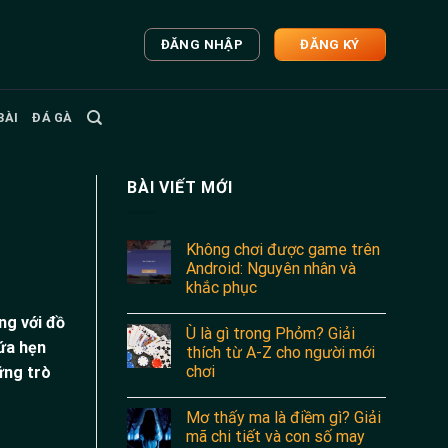
ĐĂNG NHẬP
ĐĂNG KÝ
BÀI
ĐÁ GÀ
BÀI VIẾT MỚI
Không chơi được game trên
Android: Nguyên nhân và
khắc phục
ng với đồ
Ù là gì trong Phỏm? Giải
hứa hẹn
thích từ A-Z cho người mới
chơi
ững trò
Mơ thấy ma là điềm gì? Giải
mã chi tiết và con số may