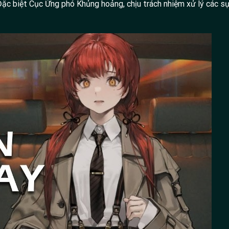
ặc biệt Cục Ứng phó Khủng hoảng, chịu trách nhiệm xử lý các sự