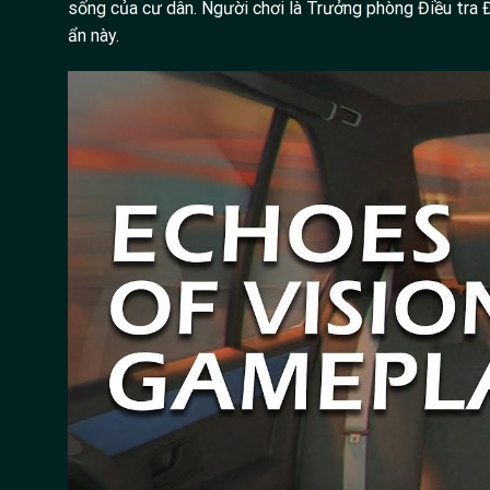
sống của cư dân. Người chơi là Trưởng phòng Điều tra Đ
ẩn này.