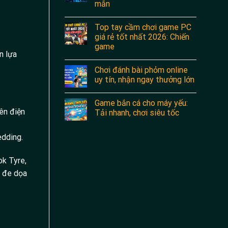
mắn
Top tay cầm chơi game PC
giá rẻ tốt nhất 2026: Chiến
game
n lựa
Chơi đánh bài phỏm online
uy tín, nhận ngay thưởng lớn
Game bắn cá cho máy yếu:
ên điện
Tải nhanh, chơi siêu tốc
edding.
ok Tyre,
i đe dọa