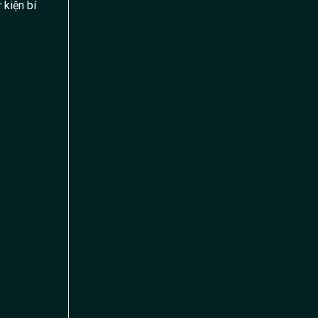
 kiện bí