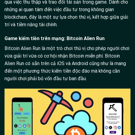
qua việc thu thập và trao đổi tài sản trong game. Dành cho
những ai quan tâm đến việc đầu tư trong không gian
blockchain, đây là một sự lựa chọn thú vị, kết hợp giữa giải
trí và tiềm năng tài chính.
Game kiếm tiền trên mạng: Bitcoin Alien Run
Bitcoin Alien Run là một trò chơi thú vị cho phép người chơi
vừa giải trí vừa có cơ hội nhận Bitcoin miễn phí. Bitcoin
Alien Run có sẵn trên cả iOS và Android cũng như là mang
đến một phương thức kiếm tiền độc đáo mà không cần
người chơi phải bỏ vốn đầu tư ban đầu.