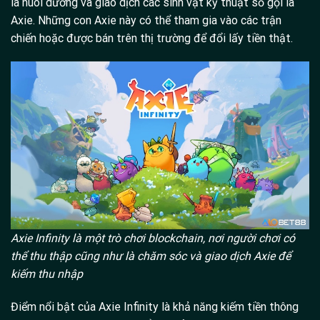
là nuôi dưỡng và giao dịch các sinh vật kỹ thuật số gọi là
Axie. Những con Axie này có thể tham gia vào các trận
chiến hoặc được bán trên thị trường để đổi lấy tiền thật.
Axie Infinity là một trò chơi blockchain, nơi người chơi có
thể thu thập cũng như là chăm sóc và giao dịch Axie để
kiếm thu nhập
Điểm nổi bật của Axie Infinity là khả năng kiếm tiền thông