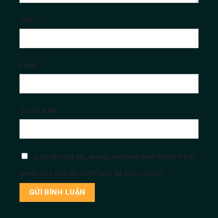
Tên
*
Email
*
Trang web
Lưu tên của tôi, email, và trang web trong trình
duyệt này cho lần bình luận kế tiếp của tôi.