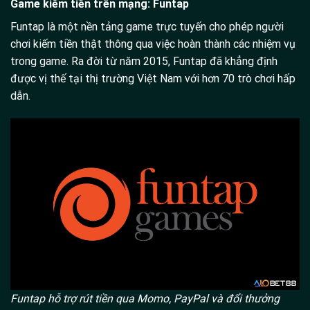
Game kiếm tiền trên mạng: Funtap
Funtap là một nền tảng game trực tuyến cho phép người
chơi kiếm tiền thật thông qua việc hoàn thành các nhiệm vụ
trong game. Ra đời từ năm 2015, Funtap đã khẳng định
được vị thế tại thị trường Việt Nam với hơn 70 trò chơi hấp
dẫn.
Funtap hỗ trợ rút tiền qua Momo, PayPal và đổi thưởng