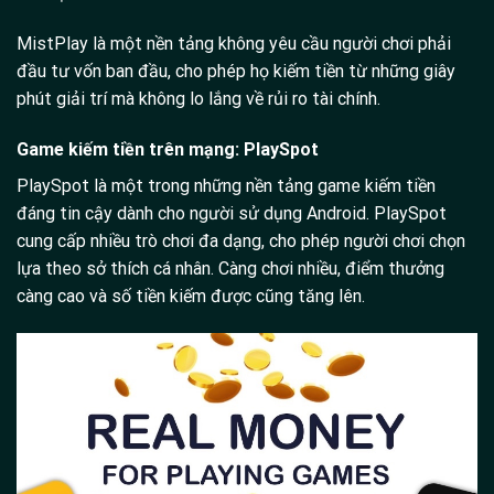
MistPlay là một nền tảng không yêu cầu người chơi phải
đầu tư vốn ban đầu, cho phép họ kiếm tiền từ những giây
phút giải trí mà không lo lắng về rủi ro tài chính.
Game kiếm tiền trên mạng: PlaySpot
PlaySpot là một trong những nền tảng game kiếm tiền
đáng tin cậy dành cho người sử dụng Android. PlaySpot
cung cấp nhiều trò chơi đa dạng, cho phép người chơi chọn
lựa theo sở thích cá nhân. Càng chơi nhiều, điểm thưởng
càng cao và số tiền kiếm được cũng tăng lên.