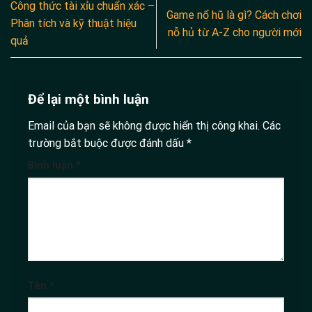
Công thức tài xỉu chuẩn xác –
Game nổ hũ là gì? Cách chơi
Phân tích và kỹ thuật hiệu
nỗ hủ từ A-Z cho người mới
quả
Để lại một bình luận
Email của bạn sẽ không được hiển thị công khai.
Các
trường bắt buộc được đánh dấu
*
Bình luận
*
Tên
*