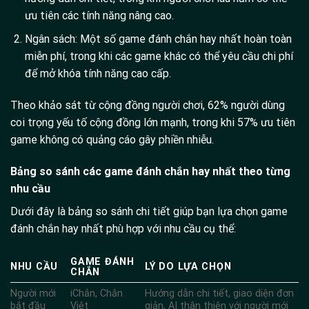
ưu tiên các tính năng nâng cao.
Ngân sách: Một số game đánh chắn hay nhất hoàn toàn
miễn phí, trong khi các game khác có thể yêu cầu chi phí
để mở khóa tính năng cao cấp.
Theo khảo sát từ cộng đồng người chơi, 62% người dùng
coi trọng yếu tố cộng đồng lớn mạnh, trong khi 57% ưu tiên
game không có quảng cáo gây phiền nhiễu.
Bảng so sánh các game đánh chắn hay nhất theo từng
nhu cầu
Dưới đây là bảng so sánh chi tiết giúp bạn lựa chọn game
đánh chắn hay nhất phù hợp với nhu cầu cụ thể:
GAME ĐÁNH
NHU CẦU
LÝ DO LỰA CHỌN
CHẮN
Người mới
iChắn, Chắn
Hướng dẫn chi tiết, giao diện đơn
bắt đầu
Việt
giản, AI thân thiện với người mới