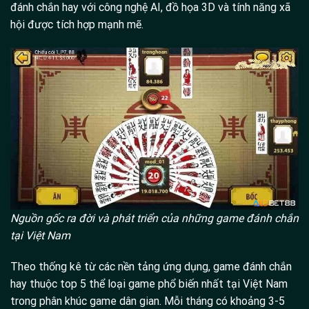
đánh chắn hay với công nghệ AI, đồ họa 3D và tính năng xã
hội được tích hợp mạnh mẽ.
Nguồn gốc ra đời và phát triển của những game đánh chắn
tại Việt Nam
Theo thống kê từ các nền tảng ứng dụng, game đánh chắn
hay thuộc top 5 thể loại game phổ biến nhất tại Việt Nam
trong phân khúc game dân gian. Mỗi tháng có khoảng 3-5