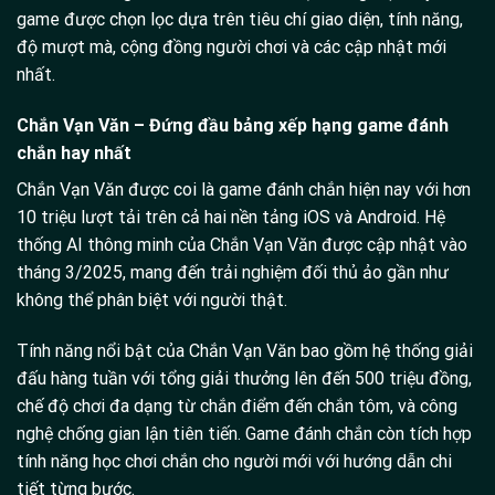
game được chọn lọc dựa trên tiêu chí giao diện, tính năng,
độ mượt mà, cộng đồng người chơi và các cập nhật mới
nhất.
Chắn Vạn Văn – Đứng đầu bảng xếp hạng game đánh
chắn hay nhất
Chắn Vạn Văn được coi là game đánh chắn hiện nay với hơn
10 triệu lượt tải trên cả hai nền tảng iOS và Android. Hệ
thống AI thông minh của Chắn Vạn Văn được cập nhật vào
tháng 3/2025, mang đến trải nghiệm đối thủ ảo gần như
không thể phân biệt với người thật.
Tính năng nổi bật của Chắn Vạn Văn bao gồm hệ thống giải
đấu hàng tuần với tổng giải thưởng lên đến 500 triệu đồng,
chế độ chơi đa dạng từ chắn điểm đến chắn tôm, và công
nghệ chống gian lận tiên tiến. Game đánh chắn còn tích hợp
tính năng học chơi chắn cho người mới với hướng dẫn chi
tiết từng bước.