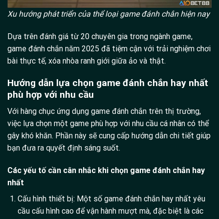
Xu hướng phát triển của thể loại game đánh chắn hiện nay
Dựa trên đánh giá từ 20 chuyên gia trong ngành game,
game đánh chắn năm 2025 đã tiệm cận với trải nghiệm chơi
bài thực tế, xóa nhòa ranh giới giữa ảo và thật.
Hướng dẫn lựa chọn game đánh chắn hay nhất
phù hợp với nhu cầu
Với hàng chục ứng dụng game đánh chắn trên thị trường,
việc lựa chọn một game phù hợp với nhu cầu cá nhân có thể
gây khó khăn. Phần này sẽ cung cấp hướng dẫn chi tiết giúp
bạn đưa ra quyết định sáng suốt.
Các yếu tố cần cân nhắc khi chọn game đánh chắn hay
nhất
Cấu hình thiết bị: Một số game đánh chắn hay nhất yêu
cầu cấu hình cao để vận hành mượt mà, đặc biệt là các