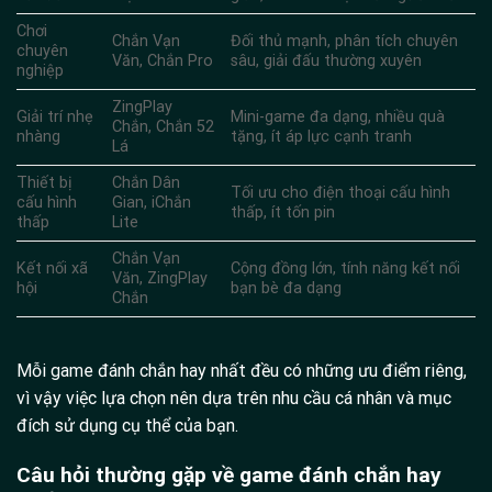
Chơi
Chắn Vạn
Đối thủ mạnh, phân tích chuyên
chuyên
Văn, Chắn Pro
sâu, giải đấu thường xuyên
nghiệp
ZingPlay
Giải trí nhẹ
Mini-game đa dạng, nhiều quà
Chắn, Chắn 52
nhàng
tặng, ít áp lực cạnh tranh
Lá
Thiết bị
Chắn Dân
Tối ưu cho điện thoại cấu hình
cấu hình
Gian, iChắn
thấp, ít tốn pin
thấp
Lite
Chắn Vạn
Kết nối xã
Cộng đồng lớn, tính năng kết nối
Văn, ZingPlay
hội
bạn bè đa dạng
Chắn
Mỗi game đánh chắn hay nhất đều có những ưu điểm riêng,
vì vậy việc lựa chọn nên dựa trên nhu cầu cá nhân và mục
đích sử dụng cụ thể của bạn.
Câu hỏi thường gặp về game đánh chắn hay