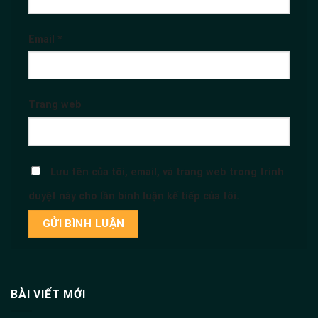
Email
*
Trang web
Lưu tên của tôi, email, và trang web trong trình
duyệt này cho lần bình luận kế tiếp của tôi.
BÀI VIẾT MỚI