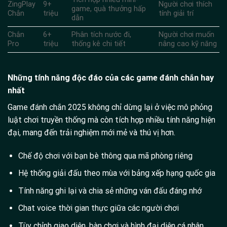
ZingPlay
9+
Người chơi thích
game, quà thưởng hấp
Chắn
triệu
tính giải trí
dẫn
Chắn
6+
Phân tích nước đi,
Người chơi muốn
Pro
triệu
thống kê chi tiết
nâng cao kỹ năng
Những tính năng độc đáo của các game đánh chắn hay
nhất
Game đánh chắn 2025 không chỉ dừng lại ở việc mô phỏng
luật chơi truyền thống mà còn tích hợp nhiều tính năng hiện
đại, mang đến trải nghiệm mới mẻ và thú vị hơn.
Chế độ chơi với bạn bè thông qua mã phòng riêng
Hệ thống giải đấu theo mùa với bảng xếp hạng quốc gia
Tính năng ghi lại và chia sẻ những ván đấu đáng nhớ
Chat voice thời gian thực giữa các người chơi
Tùy chỉnh giao diện, bàn chơi và hình đại diện cá nhân