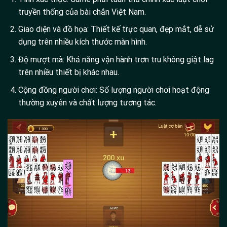
truyền thống của bài chắn Việt Nam.
Giao diện và đồ họa: Thiết kế trực quan, đẹp mắt, dễ sử
dụng trên nhiều kích thước màn hình.
Độ mượt mà: Khả năng vận hành trơn tru không giật lag
trên nhiều thiết bị khác nhau.
Cộng đồng người chơi: Số lượng người chơi hoạt động
thường xuyên và chất lượng tương tác.