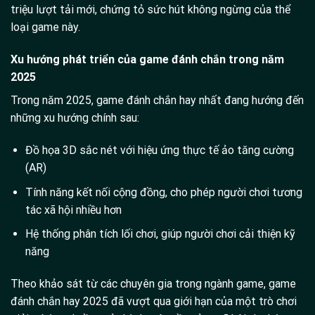
triệu lượt tải mới, chứng tỏ sức hút không ngừng của thể
loại game này.
Xu hướng phát triển của game đánh chắn trong năm
2025
Trong năm 2025, game đánh chắn hay nhất đang hướng đến
những xu hướng chính sau:
Đồ họa 3D sắc nét với hiệu ứng thực tế ảo tăng cường
(AR)
Tính năng kết nối cộng đồng, cho phép người chơi tương
tác xã hội nhiều hơn
Hệ thống phân tích lối chơi, giúp người chơi cải thiện kỹ
năng
Theo khảo sát từ các chuyên gia trong ngành game, game
đánh chắn hay 2025 đã vượt qua giới hạn của một trò chơi