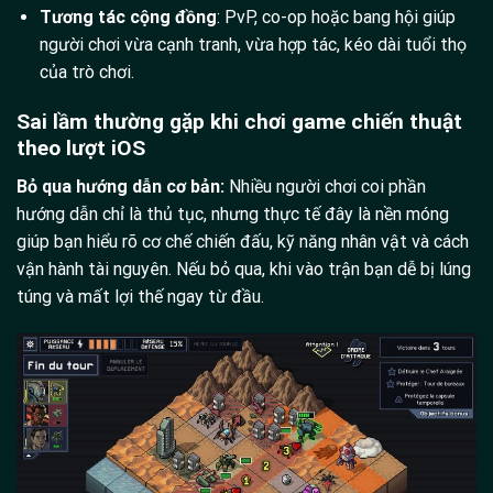
Tương tác cộng đồng
: PvP, co-op hoặc bang hội giúp
người chơi vừa cạnh tranh, vừa hợp tác, kéo dài tuổi thọ
của trò chơi.
Sai lầm thường gặp khi chơi game chiến thuật
theo lượt iOS
Bỏ qua hướng dẫn cơ bản:
Nhiều người chơi coi phần
hướng dẫn chỉ là thủ tục, nhưng thực tế đây là nền móng
giúp bạn hiểu rõ cơ chế chiến đấu, kỹ năng nhân vật và cách
vận hành tài nguyên. Nếu bỏ qua, khi vào trận bạn dễ bị lúng
túng và mất lợi thế ngay từ đầu.