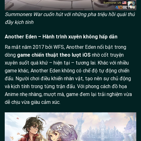
Summoners War cuốn hút với những pha triệu hồi quái thú
đầy kịch tính
Another Eden – Hành trình xuyên không hấp dẫn
Ra mắt năm 2017 bởi WFS, Another Eden nổi bật trong
dòng
game chiến thuật theo lượt iOS
nhờ cốt truyện
xuyên suốt quá khứ – hiện tại – tương lai. Khác với nhiều
game khác, Another Eden không có chế độ tự động chiến
đấu. Người chơi điều khiển nhân vật, tạo nên sự chủ động
và kịch tính trong từng trận đấu. Với phong cách đồ họa
Anime nhẹ nhàng, mượt mà, game đem lại trải nghiệm vừa
dễ chịu vừa giàu cảm xúc.