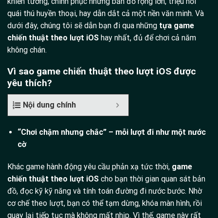
khiển tướng, chinh phục những bản đồ rộng lớn, triệu hồi
quái thú huyền thoại, hay dẫn dắt cả một nền văn minh. Và
dưới đây, chúng tôi sẽ dẫn bạn đi qua những
tựa game
chiến thuật theo lượt iOS
hay nhất, đủ để chơi cả năm
không chán.
Vì sao game chiến thuật theo lượt iOS được
yêu thích?
Nội dung chính
“Chơi chậm nhưng chắc” – mỗi lượt đi như một nước
cờ
Khác game hành động yêu cầu phản xạ tức thời,
game
chiến thuật theo lượt iOS
cho bạn thời gian quan sát bản
đồ, đọc kỹ kỹ năng và tính toán đường đi nước bước. Nhờ
cơ chế theo lượt, bạn có thể tạm dừng, khóa màn hình, rồi
quay lại tiếp tục mà không mất nhịp. Vì thế, game này rất