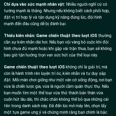
Chỉ dựa vào sức mạnh nhân vật:
Nhiều người nghĩ cứ có
tướng mạnh là thắng. Nhưng nếu không biết cách phối hợp,
đặt vị trí hợp lý và tận dụng kỹ năng đúng lúc, đội hình
mạnh đến đâu cũng dễ bị đánh bại.
Thiếu kiên nhẫn:
Game chiến thuật theo lượt iOS
thường
cần sự kiên nhẫn dài hơi. Nếu bạn vội vàng bỏ cuộc khi đội
hình chưa đủ mạnh hoặc khi gặp vài trận thua, bạn sẽ không
bao giờ tận hưởng trọn vẹn sức hút của thể loại này.
Game chiến thuật theo lượt iOS
không chỉ là giải trí, mà
còn là hành trình rèn luyện trí óc, kiên nhẫn và tư duy sắp
đặt. Mỗi màn chơi giống như một ván cờ sống động, nơi bạn
vừa là chiến lược gia, vừa là người cầm quân thực thụ. Nếu
bạn muốn tìm một thể loại vừa thử thách bản thân vừa
cuốn hút lâu dài, thì chắc chắn không thể bỏ qua những cái
tên trong danh sách này. Đã đến lúc mở máy lên, chọn lấy
một tựa game ưng ý và chứng minh rằng bạn chính là bậc