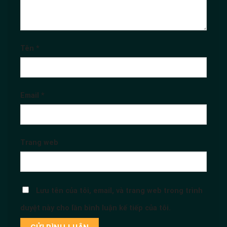
Tên
*
Email
*
Trang web
Lưu tên của tôi, email, và trang web trong trình
duyệt này cho lần bình luận kế tiếp của tôi.