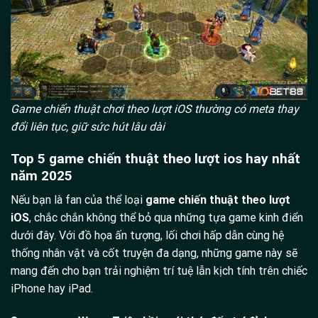
Game chiến thuật chơi theo lượt iOS thường có meta thay
đổi liên tục, giữ sức hút lâu dài
Top 5 game chiến thuật theo lượt ios hay nhất
năm 2025
Nếu bạn là fan của thể loại
game chiến thuật theo lượt
iOS
, chắc chắn không thể bỏ qua những tựa game kinh điển
dưới đây. Với đồ họa ấn tượng, lối chơi hấp dẫn cùng hệ
thống nhân vật và cốt truyện đa dạng, những game này sẽ
mang đến cho bạn trải nghiệm trí tuệ lẫn kịch tính trên chiếc
iPhone hay iPad.