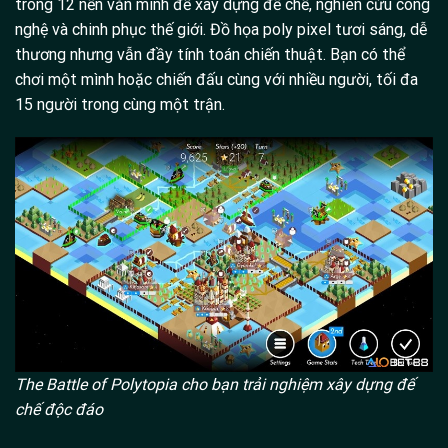
trong 12 nền văn minh để xây dựng đế chế, nghiên cứu công
nghệ và chinh phục thế giới. Đồ họa poly pixel tươi sáng, dễ
thương nhưng vẫn đầy tính toán chiến thuật. Bạn có thể
chơi một mình hoặc chiến đấu cùng với nhiều người, tối đa
15 người trong cùng một trận.
The Battle of Polytopia cho bạn trải nghiệm xây dựng đế
chế độc đáo