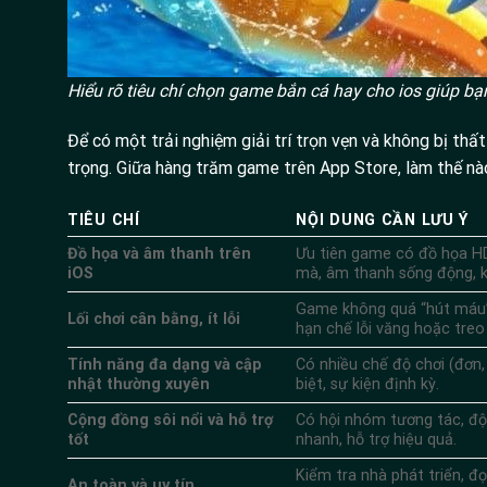
Hiểu rõ tiêu chí chọn game bắn cá hay cho ios giúp bạ
Để có một trải nghiệm giải trí trọn vẹn và không bị thấ
trọng. Giữa hàng trăm game trên App Store, làm thế n
TIÊU CHÍ
NỘI DUNG CẦN LƯU Ý
Đồ họa và âm thanh trên
Ưu tiên game có đồ họa H
iOS
mà, âm thanh sống động, k
Game không quá “hút máu”, 
Lối chơi cân bằng, ít lỗi
hạn chế lỗi văng hoặc treo
Tính năng đa dạng và cập
Có nhiều chế độ chơi (đơn, 
nhật thường xuyên
biệt, sự kiện định kỳ.
Cộng đồng sôi nổi và hỗ trợ
Có hội nhóm tương tác, độ
tốt
nhanh, hỗ trợ hiệu quả.
Kiểm tra nhà phát triển, đ
An toàn và uy tín