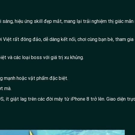
sáng, hiệu ứng skill đẹp mắt, mang lại trải nghiệm thị giác mãn
Việt rất đông đảo, dễ dàng kết nối, chơi cùng bạn bè, tham gia
iệt và các loại boss với giá trị xu khủng.
úng mạnh hoặc vật phẩm đặc biệt.
ợt mà.
S, ít giật lag trên các đời máy từ iPhone 8 trở lên. Giao diện trự