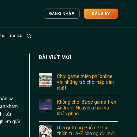
ĐĂNG NHẬP
ĐĂNG KÝ
BÀI
ĐÁ GÀ
BÀI VIẾT MỚI
Chơi game miễn phí online
với những trò chơi hấp dẫn
nhất
bắn cá
Không chơi được game trên
 bạn khám
Android: Nguyên nhân và
khắc phục
hi tải
ghiệm giải
Ù là gì trong Phỏm? Giải
thích từ A-Z cho người mới