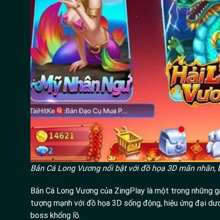
Bắn Cá Long Vương nổi bật với đồ họa 3D mãn nhãn, b
Bắn Cá Long Vương của ZingPlay là một trong những g
tượng mạnh với đồ họa 3D sống động, hiệu ứng đại dươ
boss khổng lồ.