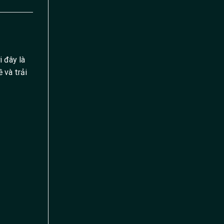
i đây là
 và trải