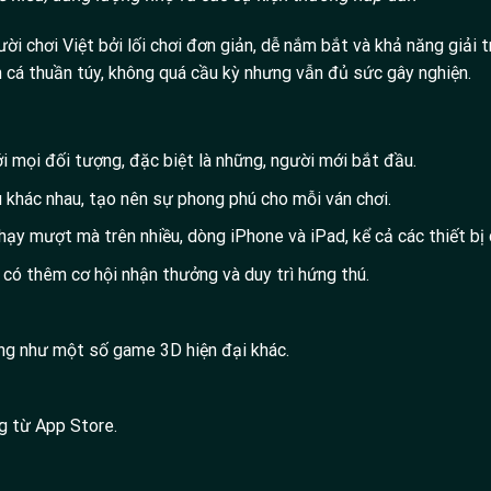
i chơi Việt bởi lối chơi đơn giản, dễ nắm bắt và khả năng giải tr
 cá thuần túy, không quá cầu kỳ nhưng vẫn đủ sức gây nghiện.
ới mọi đối tượng, đặc biệt là những, người mới bắt đầu.
xu khác nhau, tạo nên sự phong phú cho mỗi ván chơi.
hạy mượt mà trên nhiều, dòng iPhone và iPad, kể cả các thiết bị 
 có thêm cơ hội nhận thưởng và duy trì hứng thú.
ng như một số game 3D hiện đại khác.
ng từ App Store.