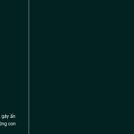
 gây ấn
hững con