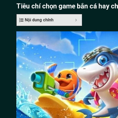
Tiêu chí chọn game bắn cá hay c
Nội dung chính