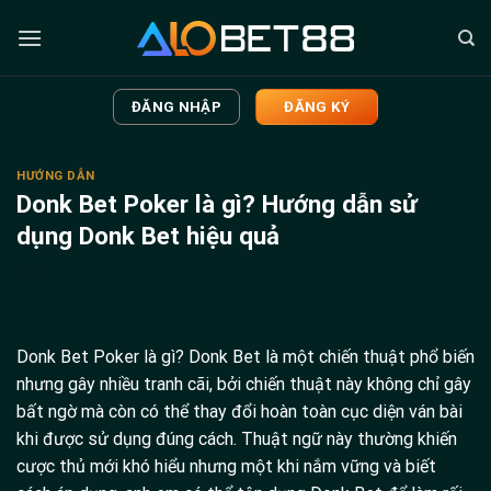
Skip
to
content
ĐĂNG NHẬP
ĐĂNG KÝ
HƯỚNG DẪN
Donk Bet Poker là gì? Hướng dẫn sử
dụng Donk Bet hiệu quả
Donk Bet Poker là gì? Donk Bet là một chiến thuật phổ biến
nhưng gây nhiều tranh cãi, bởi chiến thuật này không chỉ gây
bất ngờ mà còn có thể thay đổi hoàn toàn cục diện ván bài
khi được sử dụng đúng cách. Thuật ngữ này thường khiến
cược thủ mới khó hiểu nhưng một khi nắm vững và biết