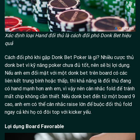
Xác định loại Hand đối thủ là cách đối phó Donk Bet hiệu
quả
Cách đối phó khi gặp Donk Bet Poker là gì? Nhiều cược thủ
donk bet vì kỹ năng poker chưa đủ tốt, nên sẽ bị lợi dụng.
Nếu anh em đối mặt với một donk bet trên board có các
liên kết trung bình hoặc thấp, thì khả năng là đối thủ đang
có hand mạnh hơn anh em, vì vậy nên cân nhắc fold để tránh
mất chip không cần thiết. Nếu donk bet đến từ một board 9
cao, anh em có thể cân nhắc raise lớn để buộc đối thủ fold
ngay cả khi họ có đôi top với kicker yếu.
Lợi dụng Board Favorable