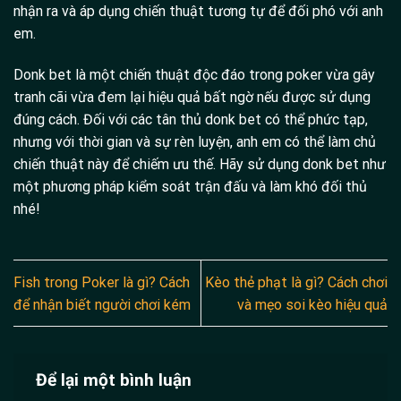
nhận ra và áp dụng chiến thuật tương tự để đối phó với anh
em.
Donk bet là một chiến thuật độc đáo trong poker vừa gây
tranh cãi vừa đem lại hiệu quả bất ngờ nếu được sử dụng
đúng cách. Đối với các tân thủ donk bet có thể phức tạp,
nhưng với thời gian và sự rèn luyện, anh em có thể làm chủ
chiến thuật này để chiếm ưu thế. Hãy sử dụng donk bet như
một phương pháp kiểm soát trận đấu và làm khó đối thủ
nhé!
Fish trong Poker là gì? Cách
Kèo thẻ phạt là gì? Cách chơi
để nhận biết người chơi kém
và mẹo soi kèo hiệu quả
Để lại một bình luận