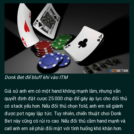
Donk Bet để bluff khi vào ITM
Giả sử anh em có một hand không mạnh lắm, nhưng vẫn
quyết định đặt cược 25.000 chip để gây áp lực cho đối thủ
có stack yếu hơn. Nếu đối thủ chọn fold, anh em sẽ giành
được pot ngay lập tức. Tuy nhiên, chiến thuật chơi Donk
Bet này cũng có rủi ro cao. Nếu đối thủ cầm hand mạnh và
call anh em sẽ phải đối mặt với tình huống khó khăn hơn.