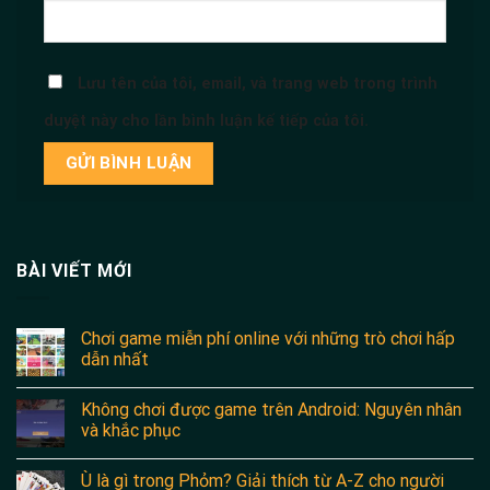
Lưu tên của tôi, email, và trang web trong trình
duyệt này cho lần bình luận kế tiếp của tôi.
BÀI VIẾT MỚI
Chơi game miễn phí online với những trò chơi hấp
dẫn nhất
Không chơi được game trên Android: Nguyên nhân
và khắc phục
Ù là gì trong Phỏm? Giải thích từ A-Z cho người