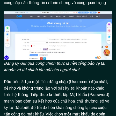
cung cấp các thông tin cơ bản nhưng vô cùng quan trọng.
Đăng ký Gi8 qua cổng chính thức là nền tảng bảo vệ tài
khoản và tài chính lâu dài cho người chơi
Đầu tiên là tạo một Tên đăng nhập (Username) độc nhất,
dễ nhớ và không trùng lặp với bất kỳ tài khoản nào khác
trên hệ thống. Tiếp theo là thiết lập Mật khẩu (Password)
mạnh, bao gồm sự kết hợp của chữ hoa, chữ thường, số và
ký tự đặc biệt để tối đa hóa khả năng chống lại các cuộc
tấn công dò mật khẩu. Việc chọn một mật khẩu dễ đoán