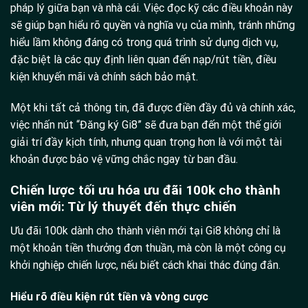
pháp lý giữa bạn và nhà cái. Việc đọc kỹ các điều khoản này
sẽ giúp bạn hiểu rõ quyền và nghĩa vụ của mình, tránh những
hiểu lầm không đáng có trong quá trình sử dụng dịch vụ,
đặc biệt là các quy định liên quan đến nạp/rút tiền, điều
kiện khuyến mãi và chính sách bảo mật.
Một khi tất cả thông tin, đã được điền đầy đủ và chính xác,
việc nhấn nút “Đăng ký Gi8” sẽ đưa bạn đến một thế giới
giải trí đầy kịch tính, nhưng quan trọng hơn là với một tài
khoản được bảo vệ vững chắc ngay từ ban đầu.
Chiến lược tối ưu hóa ưu đãi 100k cho thành
viên mới: Từ lý thuyết đến thực chiến
Ưu đãi 100k dành cho thành viên mới tại Gi8 không chỉ là
một khoản tiền thưởng đơn thuần, mà còn là một công cụ
khởi nghiệp chiến lược, nếu biết cách khai thác đúng đắn.
Hiểu rõ điều kiện rút tiền và vòng cược