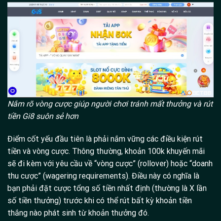
Nắm rõ vòng cược giúp người chơi tránh mất thưởng và rút
tiền Gi8 suôn sẻ hơn
Điểm cốt yếu đầu tiên là phải nắm vững các điều kiện rút
tiền và vòng cược. Thông thường, khoản 100k khuyến mãi
sẽ đi kèm với yêu cầu về “vòng cược” (rollover) hoặc “doanh
thu cược” (wagering requirements). Điều này có nghĩa là
bạn phải đặt cược tổng số tiền nhất định (thường là X lần
số tiền thưởng) trước khi có thể rút bất kỳ khoản tiền
thắng nào phát sinh từ khoản thưởng đó.