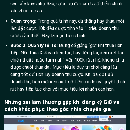
các cửa khác như Bão, cược bộ đôi, cược số điểm chính
xác vì rủi ro cao.
Quan trọng:
Trong quá trình này, dù thắng hay thua, mỗi
lần đặt cược 10k đều được tính vào 1 triệu doanh thu
cược cần thiết. Đây là mục tiêu chính.
Bước 3: Quản lý rủi ro:
Đừng cố gắng “gỡ” khi thua liên
tiếp. Nếu thua 3-4 ván liên tục, hãy dừng lại, xem xét lại
chiến thuật hoặc tạm nghỉ. Vốn 100k rất nhỏ, không chịu
được chuỗi thua dài. Mục tiêu là duy trì chơi càng lâu
càng tốt để tích lũy doanh thu cược. Khi đã đạt đủ
doanh thu, bạn mới xem xét số tiền còn lại và quyết định
rút hay tiếp tục chơi với mục tiêu lợi nhuận cao hơn.
Những sai lầm thường gặp khi đăng ký Gi8 và
cách khắc phục theo góc nhìn chuyên gia