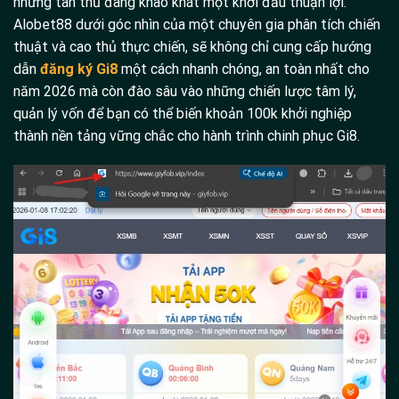
những tân thủ đang khao khát một khởi đầu thuận lợi.
Alobet88 dưới góc nhìn của một chuyên gia phân tích chiến
thuật và cao thủ thực chiến, sẽ không chỉ cung cấp hướng
dẫn
đăng ký Gi8
một cách nhanh chóng, an toàn nhất cho
năm 2026 mà còn đào sâu vào những chiến lược tâm lý,
quản lý vốn để bạn có thể biến khoản 100k khởi nghiệp
thành nền tảng vững chắc cho hành trình chinh phục Gi8.