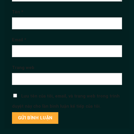
Tên
*
Email
*
Trang web
Lưu tên của tôi, email, và trang web trong trình
duyệt này cho lần bình luận kế tiếp của tôi.