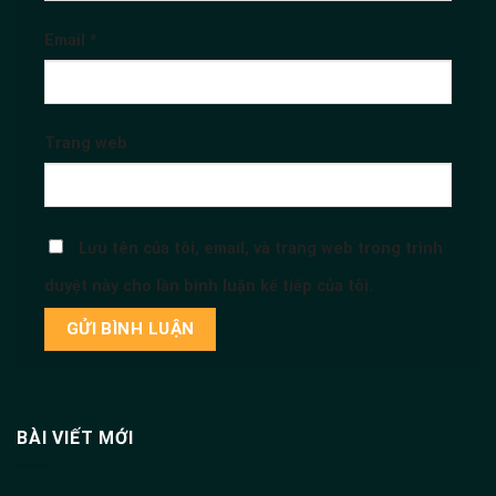
Email
*
Trang web
Lưu tên của tôi, email, và trang web trong trình
duyệt này cho lần bình luận kế tiếp của tôi.
BÀI VIẾT MỚI