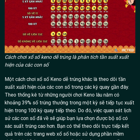
Cách chơi xổ số keno dễ trúng là phân tích tần suất xuất
hiện của các con số
Một cách chơi xổ số Keno dễ trúng khác là theo dõi tần
suất xuất hiện của các con số trong các kỳ quay gần đây.
Theo thống kê từ những người chơi Keno lâu năm có
khoảng 39% số trúng thưởng trong một kỳ sẽ tiếp tục xuất
hiện trong 100 kỳ quay tiếp theo. Do đó, việc quan sát lịch
sử các con số đã về sẽ giúp bạn lựa chọn được bộ số có
xác suất trúng cao hơn. Bạn có thể theo dõi trực tiếp kết
quả trên các trang web xổ số hoặc sử dụng phần mềm