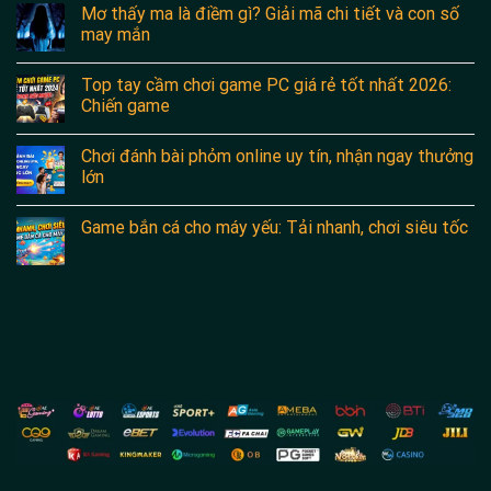
Mơ thấy ma là điềm gì? Giải mã chi tiết và con số
may mắn
Top tay cầm chơi game PC giá rẻ tốt nhất 2026:
Chiến game
Chơi đánh bài phỏm online uy tín, nhận ngay thưởng
lớn
Game bắn cá cho máy yếu: Tải nhanh, chơi siêu tốc