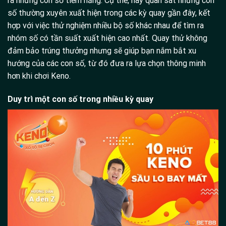
ra những con số tiềm năng. Cụ thể, hãy quan sát những con
số thường xuyên xuất hiện trong các kỳ quay gần đây, kết
hợp với việc thử nghiệm nhiều bộ số khác nhau để tìm ra
nhóm số có tần suất xuất hiện cao nhất. Quay thử không
đảm bảo trúng thưởng nhưng sẽ giúp bạn nắm bắt xu
hướng của các con số, từ đó đưa ra lựa chọn thông minh
hơn khi chơi Keno.
Duy trì một con số trong nhiều kỳ quay