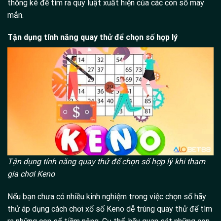
thống kê để tìm ra quy luật xuất hiện của các con số may
mắn.
Tận dụng tính năng quay thử để chọn số hợp lý
Tận dụng tính năng quay thử để chọn số hợp lý khi tham
gia chơi Keno
Nếu bạn chưa có nhiều kinh nghiệm trong việc chọn số hãy
thử áp dụng cách chơi xổ số Keno dễ trúng quay thử để tìm