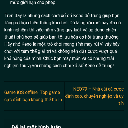
mức giới hạn cho phép.
Trên đây là những cách chơi xổ số Keno dễ trúng giúp bạn
tăng cơ hội chiến thắng khi chơi. Dù là người mới hay đã có
kinh nghiệm thì việc nắm vững quy luật và áp dụng chiến
thuật phù hợp sẽ giúp bạn tối ưu hóa cơ hội trúng thưởng.
Hãy nhớ Keno là một trò chơi mang tính may rủi vì vậy hãy
chơi với tâm thế giải trí và không nên đặt cược vượt quá
khả năng của mình. Chúc bạn may mắn và có những trải
nghiệm thú vị với những cách chơi xổ số Keno dễ trúng!
NEO79 – Nhà cái cá cược
Game iOS offline: Top game
đỉnh cao, chuyên nghiệp và uy
cực đỉnh bạn không thể bỏ lỡ
tín
Để lại một bình luận