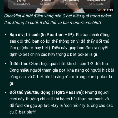
Checklist 4 thời điểm vàng nên C-bet hiệu quả trong poker:
flop khô, vị trí cuối, ít đối thủ và bài mạnh/semi-bluff
Bạn ở vị trí cuối (In Position – IP):
Khi bạn hành động
sau đối thủ, bạn có lợi thế thông tin vì đã thấy đối thủ
làm gì (check hay bet). Điều này giúp bạn đưa ra quyết
định C-bet chính xác hơn trong c bet poker là gì.
Ít đối thủ:
C-bet hiệu quả nhất khi chỉ còn 1-2 đối thủ.
Càng nhiều người tham gia pot, khả năng có người hit bài
càng cao, và C-bet bluff càng rủi ro trong c bet poker là
gì.
Đối thủ yếu/thụ động (Tight/Passive):
Những người
chơi này thường chỉ call khi họ có bài thực sự mạnh và
dễ fold khi gặp áp lực. Đây là “con mồi” lý tưởng cho các
cú C-bet bluff.