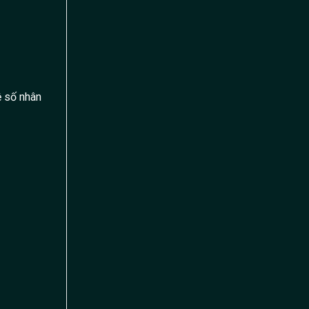
ệ số nhân