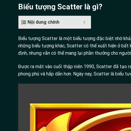
Biểu tượng Scatter là gì?
Nội dung chính
Biểu tượng Scatter là một biểu tượng đặc biệt nhờ khả
những biểu tượng khác, Scatter có thể xuất hiện ở bất 
định, nhưng vẫn có thể mang lại phần thưởng cho người
Được ra mắt vào cuối thập niên 1990, Scatter đã tạo ra 
phong phú và hấp dẫn hơn. Ngày nay, Scatter là biểu t