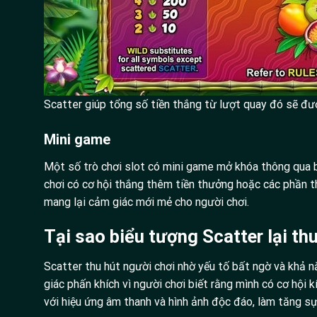
Scatter giúp tổng số tiền thắng từ lượt quay đó sẽ đư
Mini game
Một số trò chơi slot có mini game mở khóa thông qua b
chơi có cơ hội thắng thêm tiền thưởng hoặc các phần 
mang lại cảm giác mới mẻ cho người chơi.
Tại sao biểu tượng Scatter lại th
Scatter thu hút người chơi nhờ yếu tố bất ngờ và khả n
giác phấn khích vì người chơi biết rằng mình có cơ hội
với hiệu ứng âm thanh và hình ảnh độc đáo, làm tăng sự 