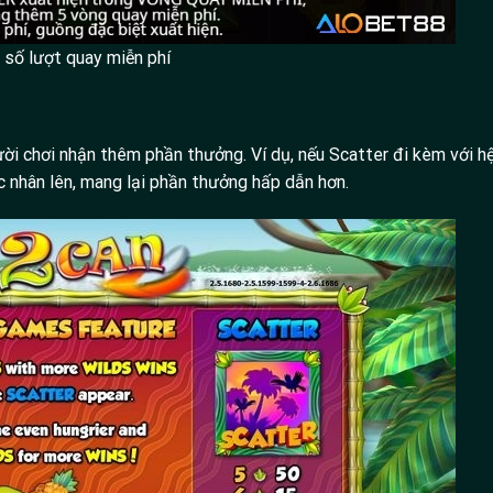
 số lượt quay miễn phí
ười chơi nhận thêm phần thưởng. Ví dụ, nếu Scatter đi kèm với h
c nhân lên, mang lại phần thưởng hấp dẫn hơn.