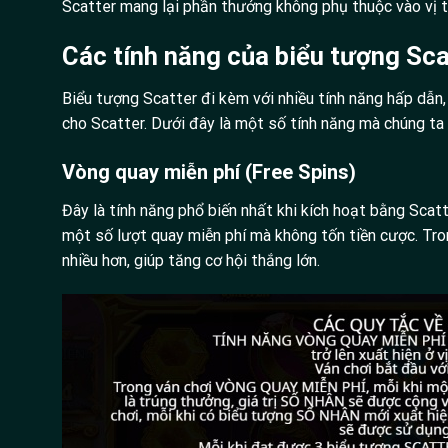
Scatter mang lại phần thưởng không phụ thuộc vào vị t
Các tính năng của biểu tượng Sca
Biểu tượng Scatter đi kèm với nhiều tính năng hấp dẫn,
cho Scatter. Dưới đây là một số tính năng mà chúng ta
Vòng quay miễn phí (Free Spins)
Đây là tính năng phổ biến nhất khi kích hoạt bằng Scatt
một số lượt quay miễn phí mà không tốn tiền cược. Tron
nhiều hơn, giúp tăng cơ hội thắng lớn.