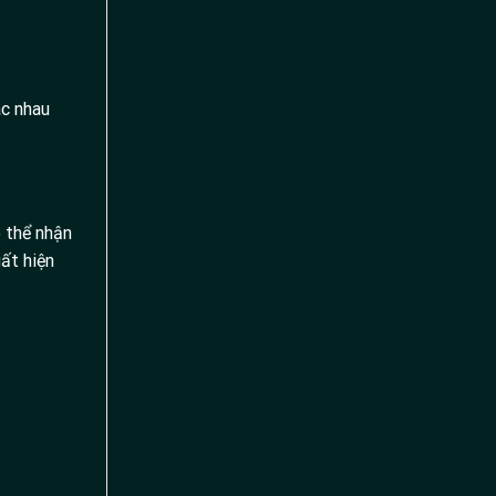
ác nhau
ó thể nhận
ất hiện