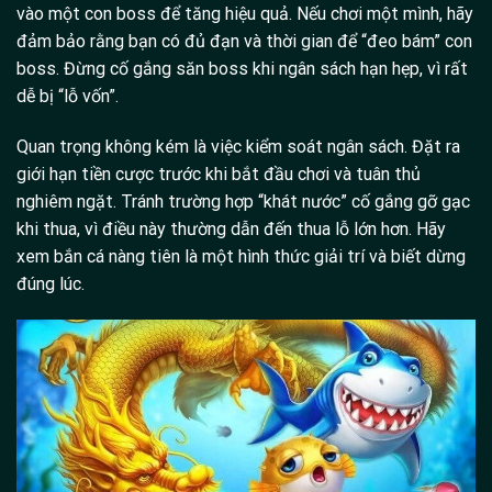
vào một con boss để tăng hiệu quả. Nếu chơi một mình, hãy
đảm bảo rằng bạn có đủ đạn và thời gian để “đeo bám” con
boss. Đừng cố gắng săn boss khi ngân sách hạn hẹp, vì rất
dễ bị “lỗ vốn”.
Quan trọng không kém là việc kiểm soát ngân sách. Đặt ra
giới hạn tiền cược trước khi bắt đầu chơi và tuân thủ
nghiêm ngặt. Tránh trường hợp “khát nước” cố gắng gỡ gạc
khi thua, vì điều này thường dẫn đến thua lỗ lớn hơn. Hãy
xem bắn cá nàng tiên là một hình thức giải trí và biết dừng
đúng lúc.