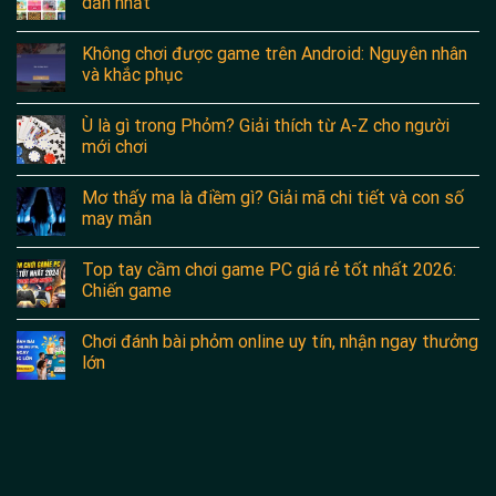
dẫn nhất
Không chơi được game trên Android: Nguyên nhân
và khắc phục
Ù là gì trong Phỏm? Giải thích từ A-Z cho người
mới chơi
Mơ thấy ma là điềm gì? Giải mã chi tiết và con số
may mắn
Top tay cầm chơi game PC giá rẻ tốt nhất 2026:
Chiến game
Chơi đánh bài phỏm online uy tín, nhận ngay thưởng
lớn