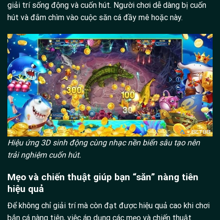
giải trí sống động và cuốn hút. Người chơi dễ dàng bị cuốn
hút và đắm chìm vào cuộc săn cá đầy mê hoặc này.
Hiệu ứng 3D sinh động cùng nhạc nền biển sâu tạo nên
trải nghiệm cuốn hút.
Mẹo và chiến thuật giúp bạn “săn” nàng tiên
hiệu quả
Để không chỉ giải trí mà còn đạt được hiệu quả cao khi chơi
bắn cá nàng tiên, việc áp dụng các mẹo và chiến thuật