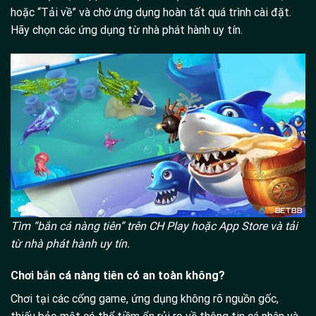
hoặc “Tải về” và chờ ứng dụng hoàn tất quá trình cài đặt.
Hãy chọn các ứng dụng từ nhà phát hành uy tín.
Tìm “bắn cá nàng tiên” trên CH Play hoặc App Store và tải
từ nhà phát hành uy tín.
Chơi bắn cá nàng tiên có an toàn không?
Chơi tại các cổng game, ứng dụng không rõ nguồn gốc,