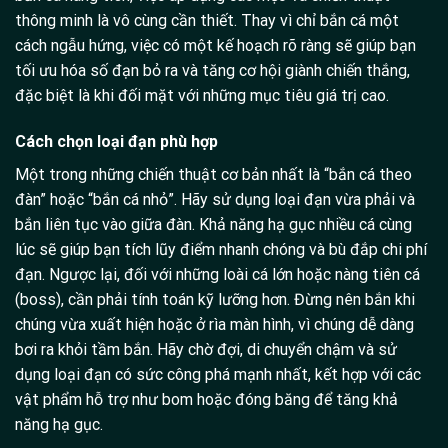
thông minh là vô cùng cần thiết. Thay vì chỉ bắn cá một
cách ngẫu hứng, việc có một kế hoạch rõ ràng sẽ giúp bạn
tối ưu hóa số đạn bỏ ra và tăng cơ hội giành chiến thắng,
đặc biệt là khi đối mặt với những mục tiêu giá trị cao.
Cách chọn loại đạn phù hợp
Một trong những chiến thuật cơ bản nhất là “bắn cá theo
đàn” hoặc “bắn cá nhỏ”. Hãy sử dụng loại đạn vừa phải và
bắn liên tục vào giữa đàn. Khả năng hạ gục nhiều cá cùng
lúc sẽ giúp bạn tích lũy điểm nhanh chóng và bù đắp chi phí
đạn. Ngược lại, đối với những loài cá lớn hoặc nàng tiên cá
(boss), cần phải tính toán kỹ lưỡng hơn. Đừng nên bắn khi
chúng vừa xuất hiện hoặc ở rìa màn hình, vì chúng dễ dàng
bơi ra khỏi tầm bắn. Hãy chờ đợi, di chuyển chậm và sử
dụng loại đạn có sức công phá mạnh nhất, kết hợp với các
vật phẩm hỗ trợ như bom hoặc đóng băng để tăng khả
năng hạ gục.