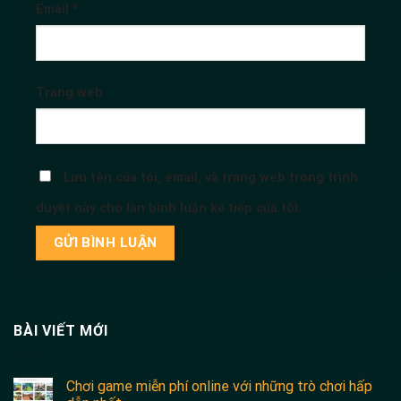
Email
*
Trang web
Lưu tên của tôi, email, và trang web trong trình
duyệt này cho lần bình luận kế tiếp của tôi.
BÀI VIẾT MỚI
Chơi game miễn phí online với những trò chơi hấp