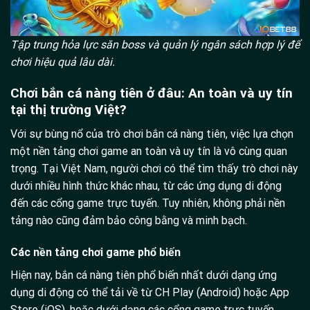
Tập trung hỏa lực săn boss và quản lý ngân sách hợp lý để
chơi hiệu quả lâu dài.
Chơi bắn cá nàng tiên ở đâu: An toàn và uy tín
tại thị trường Việt?
Với sự bùng nổ của trò chơi bắn cá nàng tiên, việc lựa chọn
một nền tảng chơi game an toàn và uy tín là vô cùng quan
trọng. Tại Việt Nam, người chơi có thể tìm thấy trò chơi này
dưới nhiều hình thức khác nhau, từ các ứng dụng di động
đến các cổng game trực tuyến. Tuy nhiên, không phải nền
tảng nào cũng đảm bảo công bằng và minh bạch.
Các nền tảng chơi game phổ biến
Hiện nay, bắn cá nàng tiên phổ biến nhất dưới dạng ứng
dụng di động có thể tải về từ CH Play (Android) hoặc App
Store (iOS), hoặc dưới dạng các cổng game trực tuyến