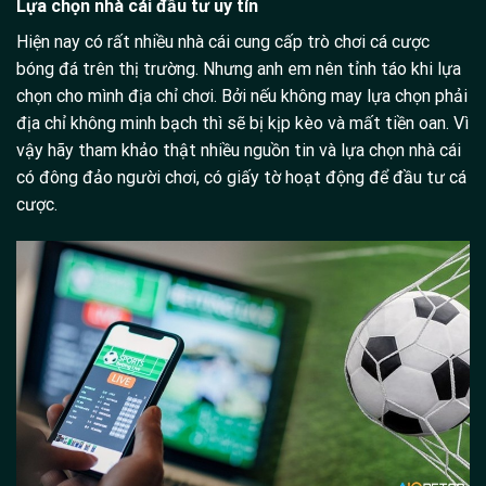
Lựa chọn nhà cái đầu tư uy tín
Hiện nay có rất nhiều nhà cái cung cấp trò chơi cá cược
bóng đá trên thị trường. Nhưng anh em nên tỉnh táo khi lựa
chọn cho mình địa chỉ chơi. Bởi nếu không may lựa chọn phải
địa chỉ không minh bạch thì sẽ bị kịp kèo và mất tiền oan. Vì
vậy hãy tham khảo thật nhiều nguồn tin và lựa chọn nhà cái
có đông đảo người chơi, có giấy tờ hoạt động để đầu tư cá
cược.