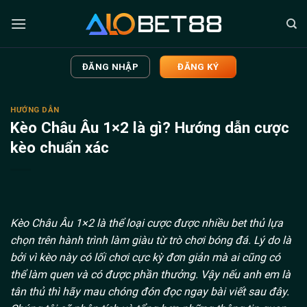
Skip
to
content
ĐĂNG NHẬP
ĐĂNG KÝ
HƯỚNG DẪN
Kèo Châu Âu 1×2 là gì? Hướng dẫn cược
kèo chuẩn xác
Kèo Châu Âu 1×2 là thể loại cược được nhiều bet thủ lựa
chọn trên hành trình làm giàu từ trò chơi bóng đá. Lý do là
bởi vì kèo này có lối chơi cực kỳ đơn giản mà ai cũng có
thể làm quen và có được phần thưởng. Vậy nếu anh em là
tân thủ thì hãy mau chóng đón đọc ngay bài viết sau đây.