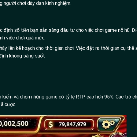
g người chơi dày dạn kinh nghiệm.
c định số tiền bạn sẵn sàng đầu tư cho việc chơi game nổ hũ. Đi
ánh việc chơi quá mức.
hãy lên kế hoạch cho thời gian chơi. Việc đặt ra thời gian cụ thể 
 định không sáng suốt
m kiếm và chọn những game có tỷ lệ RTP cao hơn 95%. Các trò ch
đã cược.