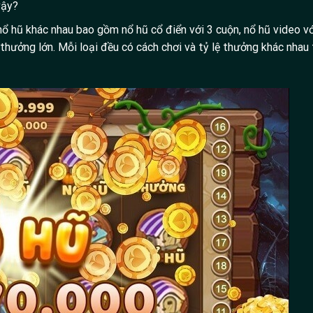
vậy?
nổ hũ khác nhau bao gồm nổ hũ cổ điển với 3 cuộn, nổ hũ video vớ
 thưởng lớn. Mỗi loại đều có cách chơi và tỷ lệ thưởng khác nhau 