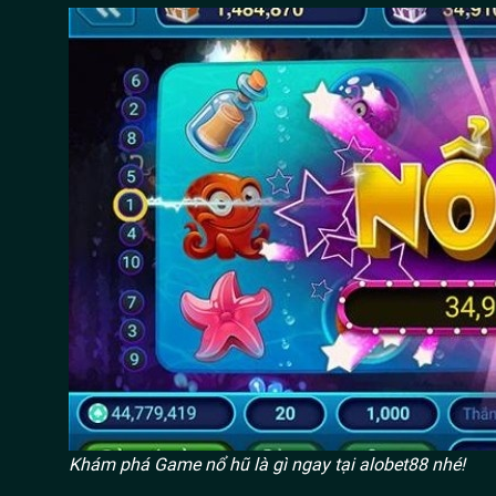
Khám phá Game nổ hũ là gì ngay tại alobet88 nhé!