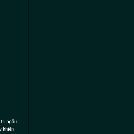
trí ngẫu
y khiến