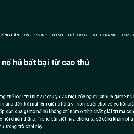
ƯỚNG DẪN
LIVE CASINO
XỔ SỐ
THỂ THAO
SLOTS GAME
GAME 
 nổ hũ bất bại từ cao thủ
g thể loại thu hút sự chú ý đặc biệt của người chơi là game nổ 
 mang đến trải nghiệm giải trí thú vị, nơi người chơi có cơ hội g
ấp dẫn của game nổ hũ không chỉ nằm ở tính chất giải trí mà cò
ơ hội chiến thắng. Trong bài viết này, chúng ta sẽ cùng khám ph
ủ trong trò chơi này.