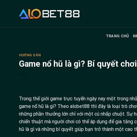
Skip
to
content
TRANG CHỦ
H
HƯỚNG DẪN
Game nổ hũ là gì? Bí quyết chơi
Trong thế giới game trực tuyến ngày nay một trong nhữn
game nổ hũ là gì? Theo alobet88 thì đây là loại trò chơi
những phần thưởng lớn chỉ với một cú nhấp chuột. Sự h
chiến thuật mà người chơi có thể áp dụng để gia tăng c
hũ là gì và những bí quyết giúp bạn trở thành một cao th