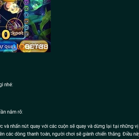
ì nhé:
ần nắm rõ:
 và nhấn nút quay với các cuộn sẽ quay và dừng lại tại những vị 
ên các dòng thanh toán, người chơi sẽ giành chiến thắng. Điều nà