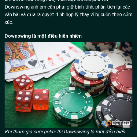
Downswing anh em cần phải giữ bình tĩnh, phân tích lại các
ván bài và đưa ra quyết định hợp lý thay vì bị cuốn theo cảm
xúc.
Downswing là một điều hiển nhiên
Khi tham gia chơi poker thì Downswing là một điều hiển