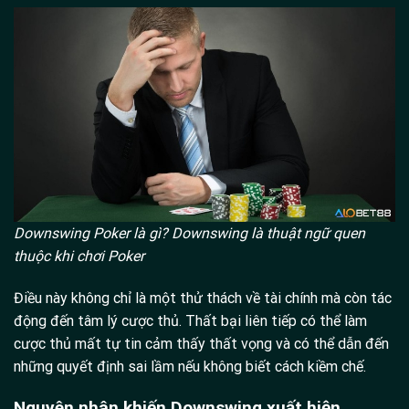
Downswing Poker là gì? Downswing là thuật ngữ quen
thuộc khi chơi Poker
Điều này không chỉ là một thử thách về tài chính mà còn tác
động đến tâm lý cược thủ. Thất bại liên tiếp có thể làm
cược thủ mất tự tin cảm thấy thất vọng và có thể dẫn đến
những quyết định sai lầm nếu không biết cách kiềm chế.
Nguyên nhân khiến Downswing xuất hiện