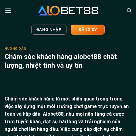
Skip
to
content
ĐĂNG NHẬP
ĐĂNG KÝ
HƯỚNG DẪN
Chăm sóc khách hàng alobet88 chất
lượng, nhiệt tình và uy tín
Chăm sóc khách hàng là một phần quan trọng trong
việc xây dựng một môi trường chơi game trực tuyến an
toàn và hấp dẫn. Alobet88, như mọi nền tảng cá cược
trực tuyến khác, đặt sự hài lòng và trải nghiệm của
người chơi lên hàng đầu. Việc cung cấp dịch vụ chăm