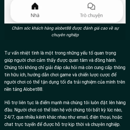
Chăm sóc khách hàng alobet88 được đánh giá cao về sự
chuyên nghiệp
Tư vấn nhiệt tình là một trong những yếu tố quan trọng
giúp người chơi cảm thấy được quan tâm và đồng hành.
Chúng tôi không chỉ giải đáp câu hỏi mà còn cung cấp thông
tin hữu ích, hướng dẫn chơi game và chiến lược cược để
người chơi có thể tận dụng tối đa trải nghiệm của mình trên
nền tảng Alobet88.
Hỗ trợ liên tục là điểm mạnh mà chúng tôi luôn đặt lên hàng
đầu. Người chơi có thể liên hệ với chúng tôi bất kỳ lúc nào,
24/7, qua nhiều kênh khác nhau như email, điện thoại, hoặc
chat trực tuyến để được hỗ trợ kịp thời và chuyên nghiệp.