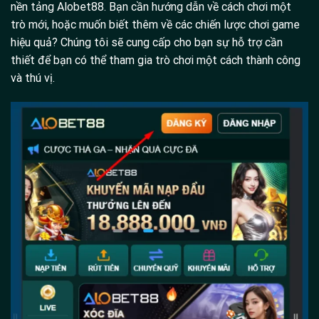
nền tảng Alobet88. Bạn cần hướng dẫn về cách chơi một
trò mới, hoặc muốn biết thêm về các chiến lược chơi game
hiệu quả? Chúng tôi sẽ cung cấp cho bạn sự hỗ trợ cần
thiết để bạn có thể tham gia trò chơi một cách thành công
và thú vị.