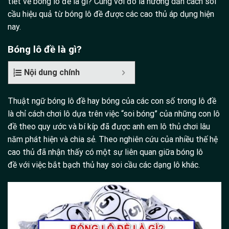
tiết về bóng lô đề là gì? Cùng với đó là hướng dẫn cách soi
cầu hiệu quả từ bóng lô đề được các cao thủ áp dụng hiện
nay.
Bóng lô đề là gì?
Nội dung chính
Thuật ngữ bóng lô đề hay bóng của các con số trong lô đề
là chỉ cách chơi lô dựa trên việc “soi bóng” của những con lô
đề theo quy ước và bí kíp đã được anh em lô thủ chơi lâu
năm phát hiện và chia sẻ. Theo nghiên cứu của nhiều thế hệ
cao thủ đã nhận thấy có một sự liên quan giữa bóng lô
đề với việc bắt bạch thủ hay soi cầu các dạng lô khác.