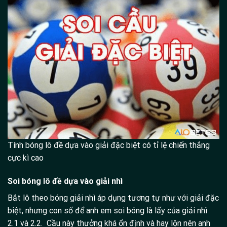
Tính bóng lô đề dựa vào giải đặc biệt có tỉ lệ chiến thắng
cực kì cao
Soi bóng lô đề dựa vào giải nhì
Bắt lô theo bóng giải nhì áp dụng tương tự như với giải đặc
biệt, nhưng con số để anh em soi bóng là lấy của giải nhì
2.1 và 2.2. Cầu này thưởng khá ổn định và hay lộn nên anh