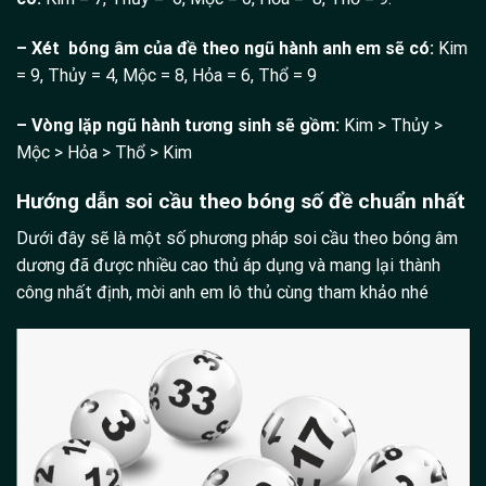
– Xét bóng âm của đề theo ngũ hành anh em sẽ có:
Kim
= 9, Thủy = 4, Mộc = 8, Hỏa = 6, Thổ = 9
– Vòng lặp ngũ hành tương sinh sẽ gồm:
Kim > Thủy >
Mộc > Hỏa > Thổ > Kim
Hướng dẫn soi cầu theo bóng số đề chuẩn nhất
Dưới đây sẽ là một số phương pháp soi cầu theo bóng âm
dương đã được nhiều cao thủ áp dụng và mang lại thành
công nhất định, mời anh em lô thủ cùng tham khảo nhé