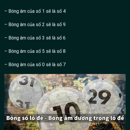
– Bóng âm của số 1 sẽ là số 4
– Bóng âm của số 2 sẽ là số 9
– Bóng âm của số 3 sẽ là số 6
– Bóng âm của số 5 sẽ là số 8
– Bóng âm của số 0 sẽ là số 7