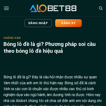
Skip
to
content
ĐĂNG NHẬP
ĐĂNG KÝ
HƯỚNG DẪN
Bóng lô đề là gì? Phương pháp soi cầu
theo bóng lô đề hiệu quả
Bóng lô đề là gì? Đây là câu hỏi nhận được nhiều sự quan
tâm nhất của anh em lô thủ hiện nay. Bóng số đề là cách
tính ra các con lô chuẩn xác được nhiều cao thủ có kinh
nghiệm dựa vào ngũ hành, âm dương tính ra được. Hôm nay
nhà cái Alobet chúng tôi sẽ chia sẽ đến anh em nội dung chi