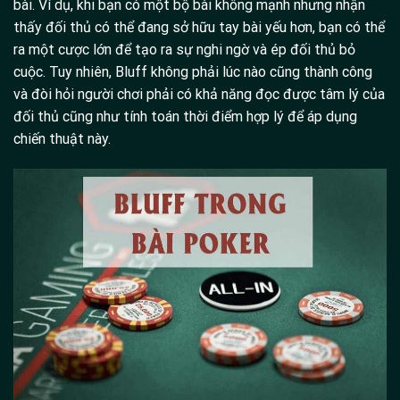
bài. Ví dụ, khi bạn có một bộ bài không mạnh nhưng nhận
thấy đối thủ có thể đang sở hữu tay bài yếu hơn, bạn có thể
ra một cược lớn để tạo ra sự nghi ngờ và ép đối thủ bỏ
cuộc. Tuy nhiên, Bluff không phải lúc nào cũng thành công
và đòi hỏi người chơi phải có khả năng đọc được tâm lý của
đối thủ cũng như tính toán thời điểm hợp lý để áp dụng
chiến thuật này.