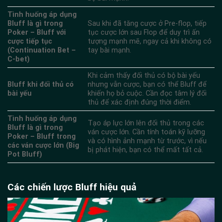
Tình huống áp dụng
Bluff là gì trong
Sau khi đã tăng cược ở Pre-flop, tiếp
Poker – Bluff với
tục cược lớn sau Flop để duy trì ấn
cược tiếp tục
tượng mạnh mẽ, ngay cả khi không có
(Continuation Bet –
tay bài mạnh.
C-bet)
Khi cảm thấy đối thủ có bộ bài yếu
Bluff khi đối thủ có
nhưng vẫn cược, bạn có thể Bluff để
bài yếu
khiến họ bỏ cuộc. Cần đọc tâm lý đối
thủ để xác định đúng thời điểm.
Tình huống áp dụng
Tạo áp lực lớn lên đối thủ trong các
Bluff là gì trong
ván cược lớn. Cần tính toán kỹ lưỡng
Poker – Bluff trong
và có hình ảnh mạnh từ trước, vì nếu
các ván cược lớn (Big
bị phát hiện, bạn có thể mất tất cả.
Pot Bluff)
Các chiến lược Bluff hiệu quả