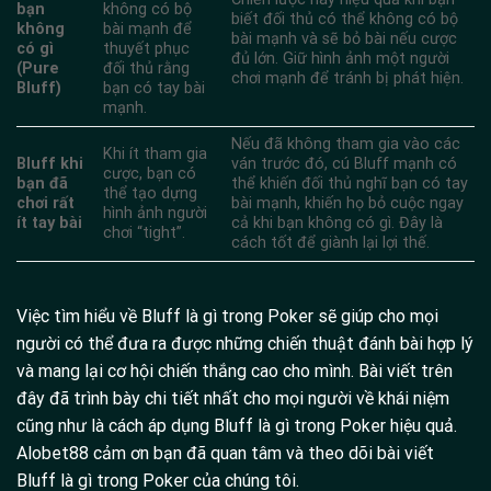
bạn
không có bộ
biết đối thủ có thể không có bộ
không
bài mạnh để
bài mạnh và sẽ bỏ bài nếu cược
có gì
thuyết phục
đủ lớn. Giữ hình ảnh một người
(Pure
đối thủ rằng
chơi mạnh để tránh bị phát hiện.
Bluff)
bạn có tay bài
mạnh.
Nếu đã không tham gia vào các
Khi ít tham gia
Bluff khi
ván trước đó, cú Bluff mạnh có
cược, bạn có
bạn đã
thể khiến đối thủ nghĩ bạn có tay
thể tạo dựng
chơi rất
bài mạnh, khiến họ bỏ cuộc ngay
hình ảnh người
ít tay bài
cả khi bạn không có gì. Đây là
chơi “tight”.
cách tốt để giành lại lợi thế.
Việc tìm hiểu về Bluff là gì trong Poker sẽ giúp cho mọi
người có thể đưa ra được những chiến thuật đánh bài hợp lý
và mang lại cơ hội chiến thắng cao cho mình. Bài viết trên
đây đã trình bày chi tiết nhất cho mọi người về khái niệm
cũng như là cách áp dụng Bluff là gì trong Poker hiệu quả.
Alobet88 cảm ơn bạn đã quan tâm và theo dõi bài viết
Bluff là gì trong Poker của chúng tôi.