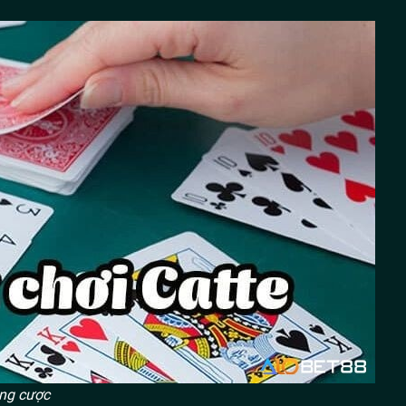
òng cược