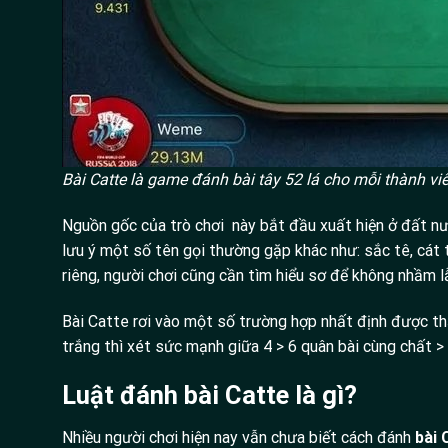
Bài Catte là game đánh bài tây 52 lá cho mỗi thành vi
Nguồn gốc của trò chơi này bắt đầu xuất hiện ở đất nư
lưu ý một số tên gọi thường gặp khác như: sắc tê, cát
riêng, người chơi cũng cần tìm hiểu sơ để không nhầm l
Bài Catte rơi vào một số trường hợp nhất định được thắ
trắng thì xét sức mạnh giữa 4 > 6 quân bài cùng chất > 
Luật đánh bài Catte là gì?
Nhiều người chơi hiện nay vẫn chưa biết cách đánh
bài C