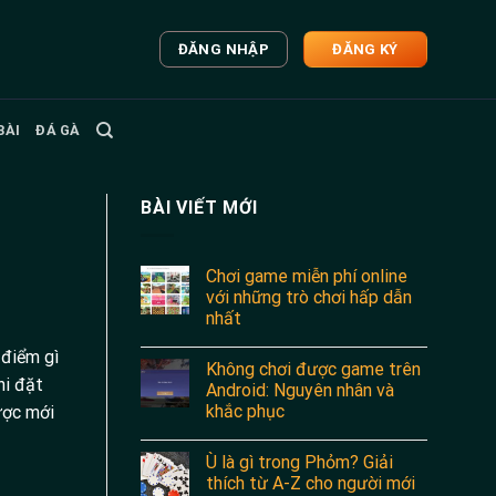
ĐĂNG NHẬP
ĐĂNG KÝ
BÀI
ĐÁ GÀ
BÀI VIẾT MỚI
Chơi game miễn phí online
với những trò chơi hấp dẫn
nhất
 điểm gì
Không chơi được game trên
hi đặt
Android: Nguyên nhân và
khắc phục
ược mới
Ù là gì trong Phỏm? Giải
thích từ A-Z cho người mới