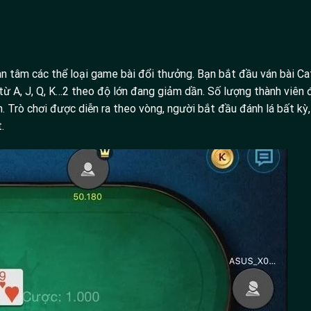
an tâm các thể loại game bài đổi thưởng. Bạn bắt đầu ván bài C
n từ A, J, Q, K…2 theo độ lớn đang giảm dần. Số lượng thành viên
. Trò chơi được diễn ra theo vòng, người bắt đầu đánh lá bất kỳ,
.