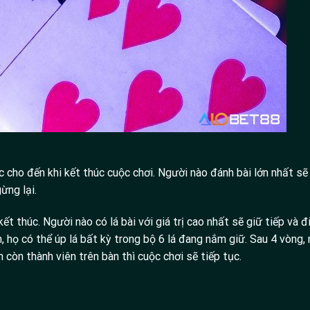
 cho đến khi kết thúc cuộc chơi. Người nào đánh bài lớn nhất s
gừng lại.
ết thúc. Người nào có lá bài với giá trị cao nhất sẽ giữ tiếp và đ
, họ có thể úp lá bất kỳ trong bộ 6 lá đang nắm giữ. Sau 4 vòng,
n còn thành viên trên bàn thì cuộc chơi sẽ tiếp tục.