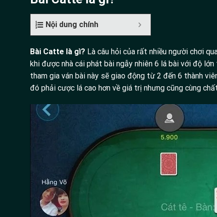
Nội dung chính
Bài Catte là gì?
Là câu hỏi của rất nhiều người chơi qu
khi được nhà cái phát bài ngẫy nhiên 6 lá bài với độ lớ
tham gia ván bài này sẽ giao động từ 2 đến 6 thành viên
đó phải cược lá cao hơn về giá trị nhưng cũng cùng chất