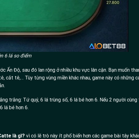
ên 6 lá so điểm
ớc Ấn Độ, sau đó lan rộng ở nhiều khu vực lân cận. Bạn muốn tha
 tê, cắt tê,… Tùy từng vùng miền khác nhau, game này có những c
ẫn.
ng trắng: Tứ quý, 6 lá trùng số, 6 lá bé hơn 6. Nếu 2 người cùng
6 lá bé hơn 6.
atte là gì?
vì có lẽ trò này ít phổ biến hơn các game bài tây khá