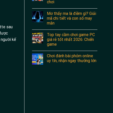
chơi
Mơ thấy ma là điềm gì? Giải
mã chi tiết và con số may
mắn
atte sau
 được
Top tay cầm chơi game PC
giá rẻ tốt nhất 2026: Chiến
 người kế
game
Chơi đánh bài phỏm online
uy tín, nhận ngay thưởng lớn