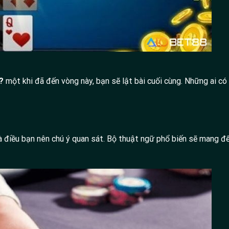
?
một khi đã đến vòng này, bạn sẽ lật bài cuối cùng. Những ai có 
 điều bạn nên chú ý quan sát. Bộ thuật ngữ phổ biến sẽ mang đế