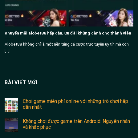
Khuyến mãi alobet88 hấp dẫn, ưu đãi khủng dành cho thành viên
Alobet88 không chỉ là một nền tảng cá cược trực tuyến uy tín mà còn
[...]
BÀI VIẾT MỚI
Chơi game miễn phí online với những trò chơi hấp
dẫn nhất
Không chơi được game trên Android: Nguyên nhân
và khắc phục