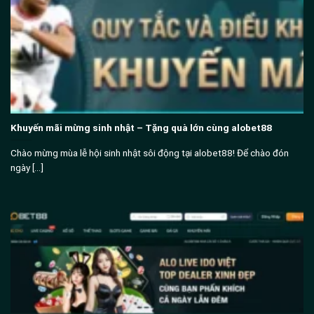
Khuyến mãi mừng sinh nhật – Tặng quà lớn cùng alobet88
Chào mừng mùa lễ hội sinh nhật sôi động tại alobet88! Để chào đón
ngày [...]