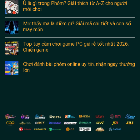
Ù là gì trong Phỏm? Giải thích từ A-Z cho người
mới chơi
Mơ thấy ma là điềm gì? Giải mã chi tiết và con số
may mắn
Top tay cầm chơi game PC giá rẻ tốt nhất 2026:
Chiến game
Chơi đánh bài phỏm online uy tín, nhận ngay thưởng
lớn